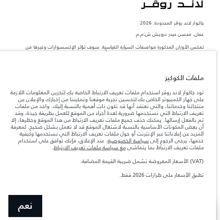
جاكوار لاند روڨر المحدودة: 2026
عمان, محسن حيدر درويش ش.م.م
تعكس الأوزان المذكورة مواصفات السيارة القياسية. سوف تؤثر الإكسسوارات وغيرها من
العناصر المثبتة بعد نقطة التصنيع في الحمولة. تأكد من عدم تجاوز الوزن الإجمالي للسيارة
والحد الأقصى لأحمال المحور عند تحميل السيارة بالإكسسوارات والركاب والسوائل والوقود
والحمولة.
ملفات الكوكيز
المعلومات والمواصفات والأسعار والألوان المذكورة على هذا الموقع قد تختلف من بلد إلى
تود جاكوار لاند روڤر استخدام ملفات تعريف الارتباط الخاصة بك لتخزين المعلومات اللازمة
آخر، كما أنّها قد تتغير بدون إشعار مسبق. الرجاء التواصل مع وكيلنا المحلي للتأكد من توفّرها
على جهاز الكمبيوتر الخاص بك لتحسين تجربة موقعنا وتمكيننا من إخبارك والإعلان عن
والتحقق من الأسعار.
منتجاتنا وخدماتنا، والتي نعتقد أنها قد تكون ذات أهمية بالنسبة إليك. واحد من ملفات
تعريف الارتباط التي نستخدمها ضرورية لعدة أجزاء من الموقع للعمل بطريقة جيدة، وقد
إن النقص العالمي في أشباه الموصلات يؤثر حاليًا
ملاحظة مهمة حول الصور والمواصفات.
تم بالفعل إرسالها. يمكنك حذف جميع ملفات تعريف الارتباط من هذا الموقع وحظرها، إلا
في مواصفات تصميم السيارات وتوفر الخيارات وتوقيتات التصاميم. هذا ظرف ديناميكي
أن بعض المكونات الأساسية بالنسبة لاشتغال الموقع قد لا تعمل بشكل صحيح. لمعرفة
للغاية، ونتيجة لذلك، قد لا تمثّل الصور المستخدَمة ضمن موقع الويب حاليًا المواصفات الحالية
بالكامل بالنسبة إلى الميزات والخيارات والحلية ومجموعات الألوان. يرجى استشارة وكيلك الذي
المزيد عن إعلاناتنا عبر الإنترنت أو حول ملفات تعريف الارتباط التي نستخدمها وكيفية
سيتمكّن من تأكيد أي تقييدات حالية معك للسماح لك باتخاذ قرار مدروس
حذفها، يرجى الرجوع إلى
سياسة الخصوصية
. عند الإغلاق، فإنك توافق على استخدام
ملفات تعريف الارتباط بما يتماشى
مع سياسة ملفات تعريف الارتباط
.
الأرقام المقدمة هي نتيجة لاختبارات المصنع الرسمية وفقاً لتشريعات الاتحاد الأوروبي. قد
يتباين استهلك الوقود الفعلي للمركبة عن ذلك المتحقق في تلك الاختبارات كما أن هذه
(VAT) الأسعار المعروضة تشمل ضريبة القيمة المضافة.
الأرقام بغرض المقارنة فحسب.
تطبق الأسعار على طرازات 2026 فقط.
الأسعار المعروضة تشمل ضريبة القيمة المضافة (VAT).
الأسعار تنطبق فقط على الطرازات المصنعة في عام 2026.‎‎‎
نعم
عرض المزيد