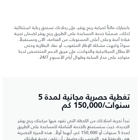
باعتبارك مالكاً لمركبة رينج روڤر، فإن رحلاتك تستحق رعاية استثنائية.
لذلك، صممّنا خدمة المساعدة على الطريق رينج روڤر لضمان تجربة
قيادة آمنة وعلى أعلى المستويات من الفخامة، الآن ومستقبلاً.
سواءً واجهت مشكلة الإطار المثقوب، أو نفاد البطارية وحتى
الأعطال الميكانيكية والحوادث، فإن فريق الدعم المتخصص لدينا
متواجد على مدار الساعة وطوال أيام الأسبوع 24/7.
تغطية حصرية مجانية لمدة 5
سنوات/150,000 كم
تبدأ تجربة امتلاكك من اللحظة التي تقود فيها مركبتك رينج روڤر
الجديدة، حيث ستستمتع بالخدمة الشاملة للمساعدة على الطريق
لمدة 5 سنوات أو 150,000 كم، أيهما أولاً. هذه الميزة الحصرية
هي طريقتنا في الترحيب بك وضمان أن تكون تجربة قيادتك