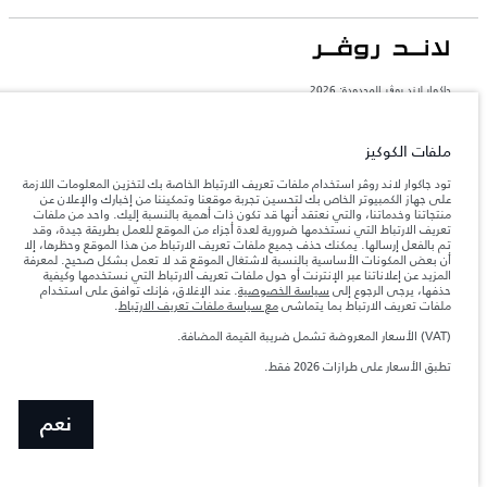
جاكوار لاند روڨر المحدودة: 2026
عمان, محسن حيدر درويش ش.م.م
تعكس الأوزان المذكورة مواصفات السيارة القياسية. سوف تؤثر الإكسسوارات وغيرها من
ملفات الكوكيز
العناصر المثبتة بعد نقطة التصنيع في الحمولة. تأكد من عدم تجاوز الوزن الإجمالي للسيارة
والحد الأقصى لأحمال المحور عند تحميل السيارة بالإكسسوارات والركاب والسوائل والوقود
تود جاكوار لاند روڤر استخدام ملفات تعريف الارتباط الخاصة بك لتخزين المعلومات اللازمة
والحمولة.
على جهاز الكمبيوتر الخاص بك لتحسين تجربة موقعنا وتمكيننا من إخبارك والإعلان عن
منتجاتنا وخدماتنا، والتي نعتقد أنها قد تكون ذات أهمية بالنسبة إليك. واحد من ملفات
تعريف الارتباط التي نستخدمها ضرورية لعدة أجزاء من الموقع للعمل بطريقة جيدة، وقد
المعلومات والمواصفات والأسعار والألوان المذكورة على هذا الموقع قد تختلف من بلد إلى
تم بالفعل إرسالها. يمكنك حذف جميع ملفات تعريف الارتباط من هذا الموقع وحظرها، إلا
آخر، كما أنّها قد تتغير بدون إشعار مسبق. الرجاء التواصل مع وكيلنا المحلي للتأكد من توفّرها
أن بعض المكونات الأساسية بالنسبة لاشتغال الموقع قد لا تعمل بشكل صحيح. لمعرفة
والتحقق من الأسعار.
المزيد عن إعلاناتنا عبر الإنترنت أو حول ملفات تعريف الارتباط التي نستخدمها وكيفية
إن النقص العالمي في أشباه الموصلات يؤثر حاليًا
حذفها، يرجى الرجوع إلى
سياسة الخصوصية
. عند الإغلاق، فإنك توافق على استخدام
ملاحظة مهمة حول الصور والمواصفات.
في مواصفات تصميم السيارات وتوفر الخيارات وتوقيتات التصاميم. هذا ظرف ديناميكي
ملفات تعريف الارتباط بما يتماشى
مع سياسة ملفات تعريف الارتباط
.
للغاية، ونتيجة لذلك، قد لا تمثّل الصور المستخدَمة ضمن موقع الويب حاليًا المواصفات الحالية
بالكامل بالنسبة إلى الميزات والخيارات والحلية ومجموعات الألوان. يرجى استشارة وكيلك الذي
(VAT) الأسعار المعروضة تشمل ضريبة القيمة المضافة.
سيتمكّن من تأكيد أي تقييدات حالية معك للسماح لك باتخاذ قرار مدروس
تطبق الأسعار على طرازات 2026 فقط.
الأرقام المقدمة هي نتيجة لاختبارات المصنع الرسمية وفقاً لتشريعات الاتحاد الأوروبي. قد
يتباين استهلك الوقود الفعلي للمركبة عن ذلك المتحقق في تلك الاختبارات كما أن هذه
الأرقام بغرض المقارنة فحسب.
نعم
الأسعار المعروضة تشمل ضريبة القيمة المضافة (VAT).
الأسعار تنطبق فقط على الطرازات المصنعة في عام 2026.‎‎‎