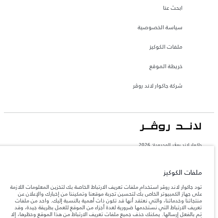
ابحث عنا
سياسة الخصوصية
ملفات الكوكيز
خريطة الموقع
شركة جاكوار لاند روڤر
جاكوار لاند روڨر المحدودة: 2026
عمان, محسن حيدر درويش ش.م.م
تعكس الأوزان المذكورة مواصفات السيارة القياسية. سوف تؤثر الإكسسوارات وغيرها من
ملفات الكوكيز
العناصر المثبتة بعد نقطة التصنيع في الحمولة. تأكد من عدم تجاوز الوزن الإجمالي للسيارة
والحد الأقصى لأحمال المحور عند تحميل السيارة بالإكسسوارات والركاب والسوائل والوقود
تود جاكوار لاند روڤر استخدام ملفات تعريف الارتباط الخاصة بك لتخزين المعلومات اللازمة
والحمولة.
على جهاز الكمبيوتر الخاص بك لتحسين تجربة موقعنا وتمكيننا من إخبارك والإعلان عن
منتجاتنا وخدماتنا، والتي نعتقد أنها قد تكون ذات أهمية بالنسبة إليك. واحد من ملفات
تعريف الارتباط التي نستخدمها ضرورية لعدة أجزاء من الموقع للعمل بطريقة جيدة، وقد
المعلومات والمواصفات والأسعار والألوان المذكورة على هذا الموقع قد تختلف من بلد إلى
تم بالفعل إرسالها. يمكنك حذف جميع ملفات تعريف الارتباط من هذا الموقع وحظرها، إلا
آخر، كما أنّها قد تتغير بدون إشعار مسبق. الرجاء التواصل مع وكيلنا المحلي للتأكد من توفّرها