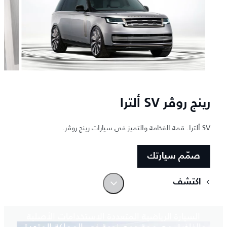
رينج روڤر SV ألترا
SV ألترا. قمة الفخامة والتميز في سيارات رينج روڤر.
صمّم سيارتك
اكتشف
مثال يحتذى به
السيارة الرياضية المتعددة الاستخدامات الأصلية