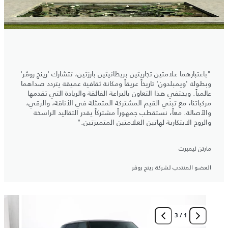
"باعتبارهما علامتَين تجاريتَين بريطانيتَين بارزتَين، تتشارك 'رينج روڤر'
وبطولة 'ويمبلدون' تاريخاً عريقاً ومكانة ثقافية عميقة يتردد صداهما
عالمياً. ويحتفي هذا التعاون بالبراعة الفائقة والريادة التي تقدمها
مركباتنا، مع تبني القيم المشتركة المتمثلة في الأناقة، والرقي،
والأصالة. معاً، نستقطب جمهوراً مشتركاً يقدر التقاليد الراسخة
والروح الابتكارية لهاتين العلامتين المتميزتين."
مارتن ليمبرت
العضو المنتدب لشركة رينج روڤر
3
/
1