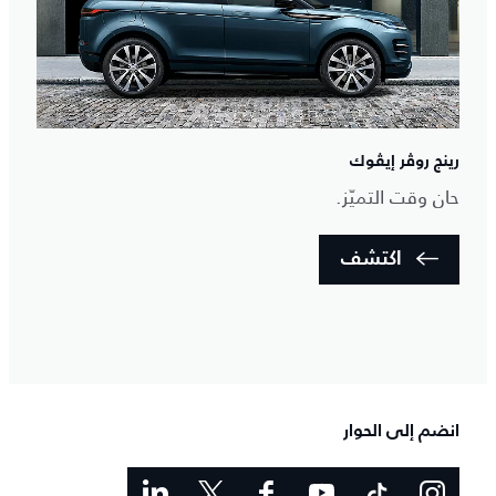
رينج روڤر إيڤوك
حان وقت التميّز.
اكتشف
انضم إلى الحوار