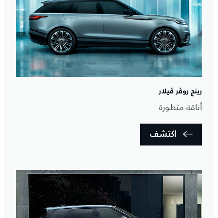
رينج روڤر ڤيلار
أناقة متطورة
اكتشف