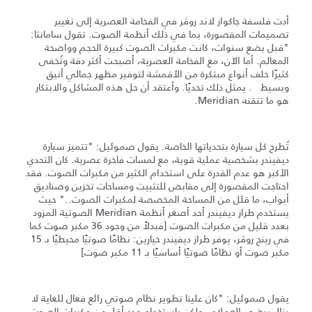
أدت فلسفة جاكوار لاند روڤر في الفخامة العصرية إلى تغيير
تصميمات المقصورة، بما في ذلك أنظمة الصوت. تقول سامانثا:
"قبل بضع سنوات، كانت مكبرات الصوت كبيرة الحجم وواضحة
المعالم. أما الآن، مع الفخامة العصرية، أصبحت أكثر دقة وتُخفى
كثيرًا خلف أنواع مبتكرة من الأقمشة لتوفير مظهر جمالي أنيق
وبسيط . يمثل ذلك تحديًا. وأعتقد أن حل هذه المشاكل والابتكار
هو ما تتقنه Meridian.
تُطرح كل سيارة بتحدياتها الخاصة. يقول صموئيل: "تتميز سيارة
ديفيندر بشخصية عملية قوية، مع لمسات فاخرة عصرية. كان التحدي
الأكبر هو عدم القدرة على استخدام الكثير من مكبرات الصوت. فقد
احتاجت المقصورة إلى مقابض للتثبيت ومساحات تخزين وصناديق
أبواب، ما قلل من المساحة المخصصة لمكبرات الصوت.." حيث
يستخدم طراز ديفيندر أحد أصغر أنظمة Meridian الصوتية المزود
بعدد قليل من مكبرات الصوت [فبدلاً من وجود 36 مكبر صوت كما
في رينج روڤر، يوفر طراز ديفيندر خيارين: نظامًا صوتيًا محيطيًا بـ 15
مكبر صوت أو نظامًا صوتيًا أساسيًا بـ 11 مكبر صوت]
يقول صموئيل: "كان علينا تطوير نظام صوتي رائع فعال للغاية لا
يزال يرضي العملاء - ولكن باستخدام عدد أقل من مكبرات الصوت.