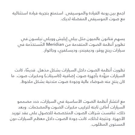
اجمع بين روعة القيادة والموسيقى. استمتع بتجربة قيادة استثنائية
مع صوت الموسيقى المفضلة لديك.
يسهم فنانون عالميون مثل بيلي إيليش وويلي نيلسون في
تطوير أنظمة الصوت المتقدمة من Meridian المُستخدَمة في
سيارات رينج روڤر، وديفيندر، وديسكفري، وجاكوار.
تطورت أنظمة الصوت داخل السيارات بشكل مذهل. قديمًا، كانت
السيارات مزوَّدة بأجهزة صوت إضافية (كاسيتات) ومكبرات صوت. ما
كان ينتج عنه ضوضاء عالية وجودة صوت متدنية بشكل ملحوظ.
مع انتشار أنظمة الصوت الأساسية في السيارات، حدد مصممو
السيارات أماكن ثابتة لتركيب مكبرات الصوت والمضخمات. وبعد
ذلك، تنافست شركات الصوت المتخصصة للحصول على عقد توريد
الأجهزة. ونتيجة لذلك، كانت جودة الصوت داخل معظم السيارات دون
المستوى المطلوب.