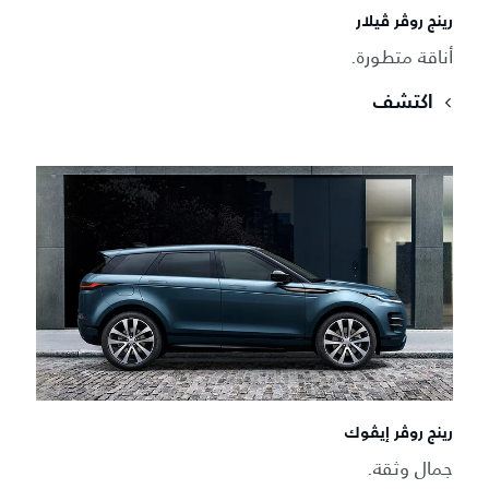
رينج روڤر ڤيلار
أناقة متطورة.
اكتشف
رينج روڤر إيڤوك
جمال وثقة.