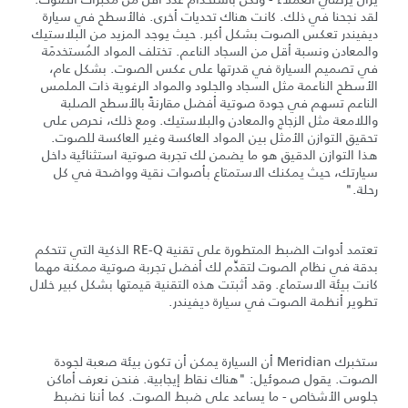
لقد نجحنا في ذلك. كانت هناك تحديات أخرى. فالأسطح في سيارة
ديفيندر تعكس الصوت بشكل أكبر. حيث يوجد المزيد من البلاستيك
والمعادن ونسبة أقل من السجاد الناعم. تختلف المواد المُستخدمَة
في تصميم السيارة في قدرتها على عكس الصوت. بشكل عام،
الأسطح الناعمة مثل السجاد والجلود والمواد الرغوية ذات الملمس
الناعم تسهم في جودة صوتية أفضل مقارنةً بالأسطح الصلبة
واللامعة مثل الزجاج والمعادن والبلاستيك. ومع ذلك، نحرص على
تحقيق التوازن الأمثل بين المواد العاكسة وغير العاكسة للصوت.
هذا التوازن الدقيق هو ما يضمن لك تجربة صوتية استثنائية داخل
سيارتك، حيث يمكنك الاستمتاع بأصوات نقية وواضحة في كل
رحلة."
تعتمد أدوات الضبط المتطورة على تقنية RE-Q الذكية التي تتحكم
بدقة في نظام الصوت لتقدِّم لك أفضل تجربة صوتية ممكنة مهما
كانت بيئة الاستماع. وقد أثبتت هذه التقنية قيمتها بشكل كبير خلال
تطوير أنظمة الصوت في سيارة ديفيندر.
ستخبرك Meridian أن السيارة يمكن أن تكون بيئة صعبة لجودة
الصوت. يقول صموئيل: "هناك نقاط إيجابية. فنحن نعرف أماكن
جلوس الأشخاص - ما يساعد على ضبط الصوت. كما أننا نضبط