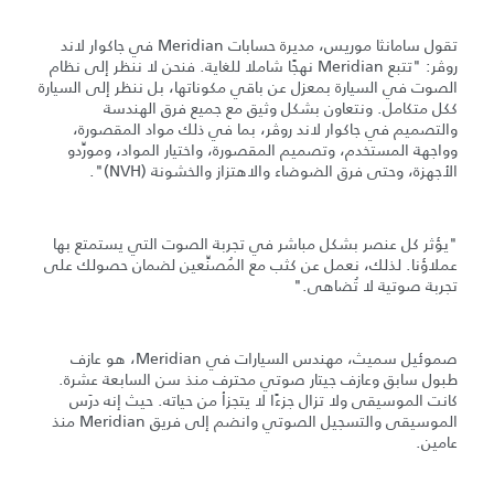
تقول سامانثا موريس، مديرة حسابات Meridian في جاكوار لاند
روڤر: "تتبع Meridian نهجًا شاملا للغاية. فنحن لا ننظر إلى نظام
الصوت في السيارة بمعزل عن باقي مكوناتها، بل ننظر إلى السيارة
ككل متكامل. ونتعاون بشكل وثيق مع جميع فرق الهندسة
والتصميم في جاكوار لاند روڤر، بما في ذلك مواد المقصورة،
وواجهة المستخدم، وتصميم المقصورة، واختيار المواد، ومورِّدو
الأجهزة، وحتى فرق الضوضاء والاهتزاز والخشونة (NVH)".
"يؤثر كل عنصر بشكل مباشر في تجربة الصوت التي يستمتع بها
عملاؤنا. لذلك، نعمل عن كثب مع المُصنِّعين لضمان حصولك على
تجربة صوتية لا تُضاهى."
صموئيل سميث، مهندس السيارات في Meridian، هو عازف
طبول سابق وعازف جيتار صوتي محترف منذ سن السابعة عشرة.
كانت الموسيقى ولا تزال جزءًا لا يتجزأ من حياته. حيث إنه درَس
الموسيقى والتسجيل الصوتي وانضم إلى فريق Meridian منذ
عامين.