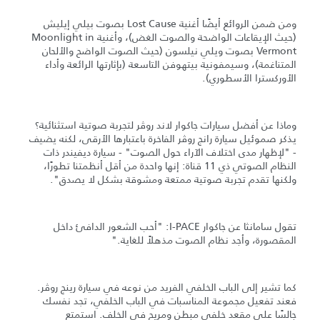
ومن ضمن الروائع أيضًا أغنية Lost Cause بصوت بيلي إيليش
(حيث الإيقاعات الواضحة والصوت الغض)، وأغنية Moonlight in
Vermont بصوت ويلي نيلسون (حيث الصوت الواضح والألحان
المتناغمة)، وسيمفونية بيتهوفن التاسعة (بإثارتها الرائعة وأداء
الأوركسترا الأسطوري).
وماذا عن أفضل سيارات جاكوار لاند روڤر لتجربة صوتية استثنائية؟
يذكر صموئيل سيارة رانج روڤر الفاخرة باعتبارها الأرقى، لكنه يضيف
- "لإظهار مدى اختلاف الآراء حول الصوت" - سيارة ديفيندر ذات
النظام الصوتي ذي 11 قناة: إنها واحدة من أقل أنظمتنا تطورًا،
ولكنها تقدم تجربة صوتية ممتعة ومشوقة بشكل لا يصدق".
تقول سامانثا عن جاكوار I-PACE: "أحب الشعور الدافئ داخل
المقصورة، وأجد نظام الصوت مذهلاً للغاية."
كما تشير إلى الباب الخلفي الفريد من نوعه في سيارة رينج روڤر.
فعند تفعيل مجموعة المناسبات في الباب الخلفي، تجد نفسك
جالسًا على مقعد خلفي مبطن ومريح في الخلف. استمتع