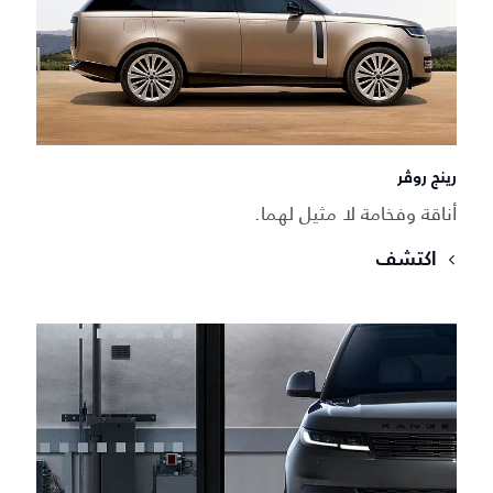
رينج روڤر
أناقة وفخامة لا مثيل لهما.
اكتشف