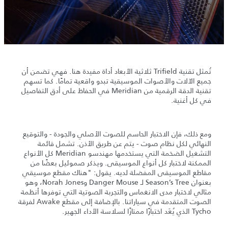
تُمثل تقنية Trifield ثلاثية الأبعاد أداة مفيدة هنا. فهي تضمن أن
جميع الآلات والأصوات الموسيقية تبدو واقعية تمامًا. كما تسهم
تقنية الدقة الرقمية من Meridian في الحفاظ على أدق التفاصيل
في كل أغنية.
ومع ذلك، فإن الاختبار الحاسم للصوت الأصلي والجودة - والتوقيع
النهائي لكل نظام صوت - يتم عن طريق الأذن. تشمل قائمة
التشغيل الضخمة التي يستخدمها مهندسو Meridian كل الأنواع
الممكنة لاختبار كل أنواع الموسيقى. ويذكر صموئيل بعضًا من
مقاطع الموسيقى المفضلة لديه. يقول: "هناك مقطع موسيقي
بعنوان Season’s Tree لـ Danger Mouse وNorah Jones، وهو
مثالي لاختبار مدى الانغماس والتجربة الصوتية التي توفرها أنظمة
الصوت المتقدمة في سياراتنا. بالإضافة إلى مقطع Awake لفرقة
Tycho الذي يُعَد اختبارًا ممتازًا لسلاسة الأداء الجهير.