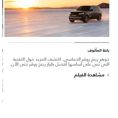
راحة المألوف
قد
جوهر رينج روڤر الحماسي. اكتشف المزيد حول التقنية
تت
التي بُني على أساسها أفضل طراز رينج روڤر حتى الآن.
ال
الاس
مشاهدة الفيلم
تم
لتح