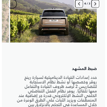
4
/
3
ضبط المشهد
جاهزة
حدد إعدادات القيادة الديناميكية لسيارة رينج
أفضل 
روڤر وخصصها أو نشط نظام الاستجابة
دائرة ا
للتضاريس 2 لرصد ظروف القيادة والتفاعل
التوج
معها تلقائيًا. يوفر نظام القفل التفاضلي
عزم ال
الخلفي النشط الإلكتروني قدرة جر إضافية عند
الاحت
المنعطفات ويزيد الثبات على الطرق الوعرة من
محور 
خلال المساعدة في التحكم بالانزلاق بين