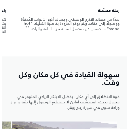
رحلة محسّنة
راحة
بدءًا من مساند الأذرع الوسطى ومساند أذرع الأبواب المُدفأة
تتضم
ووصولاً إلى مقاعد رينج روڤر المزوَّدة بخاصية التدليك "hot
القا
**
stone" – يضفي كل تفصيل لمسةً من الأناقة والراحة.
الخل
سهولة القيادة في كل مكان وكل
وقت.
قوة الانطلاق إلى أي مكان. بفضل الابتكار الريادي المتوفر في
متناول يديك، استكشف أماكن لا تستطيع الوصول إليها بثقة واتزان
وراحة سوى في سيارة رينج روڤر.