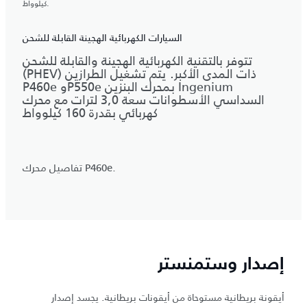
كيلوواط.
السيارات الكهربائية الهجينة القابلة للشحن
تتوفر بالتقنية الكهربائية الهجينة والقابلة للشحن
(PHEV) ذات المدى الأكبر. يتم تشغيل الطرازين
P460e وP550e بمحرك البنزين Ingenium
السداسي الأسطوانات سعة 3,0 لترات مع محرك
كهربائي بقدرة 160 كيلوواط
تفاصيل محرك P460e.
إصدار وستمنستر
أيقونة بريطانية مستوحاة من أيقونات بريطانية. يجسد إصدار