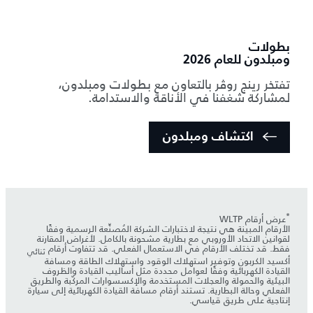
بطولات
ومبلدون للعام 2026
تفتخر رينج روڤر بالتعاون مع بطولات ومبلدون،
لمشاركة شغفنا في الأناقة والاستدامة.
اكتشاف ومبلدون
*
عرض أرقام WLTP
الأرقام المبينة هي نتيجة لاختبارات الشركة المُصنِّعة الرسمية وفقًا
لقوانين الاتحاد الأوروبي مع بطارية مشحونة بالكامل. لأغراض المقارنة
فقط. قد تختلف الأرقام في الاستعمال الفعلي. قد تتفاوت أرقام
ثنائي
أكسيد الكربون وتوفير استهلاك الوقود واستهلاك الطاقة ومسافة
القيادة الكهربائية وفقًا لعوامل محددة مثل أساليب القيادة والظروف
البيئية والحمولة والعجلات المستخدمة والإكسسوارات المركّبة والطريق
الفعلي وحالة البطارية. تستند أرقام مسافة القيادة الكهربائية إلى سيارة
إنتاجية على طريق قياسي.