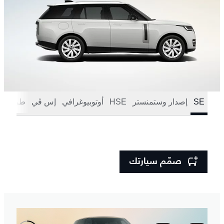
SE
إصدار وستمنستر
HSE
أوتوبيوغرافي
إس ڤي
طراز SV باللون الأسود
صمّم سيارتك