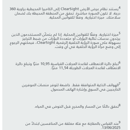
4
يستند نظام عرض الأرض ClearSight إلى الكاميرا المحيطية بزاوية 360
درجة. لا تكون الصورة مباشرة. تحقق من المنطقة المحيطة بك لضمان
سلامتك. ميزة اختيارية. وفقًا للقوانين المحلية.
5
ميزة اختيارية. وفقًا للقوانين المحلية. إذا لم يتمكّن المستخدمون الذين
يرتدون عدسات ثنائية البؤرات أو متعددة البؤرات من ضبط التركيز
بسهولة على صورة الرؤية الخلفية الرقمية ClearSight، فيمكنهم الرجوع
إلى وضع مرآة الرؤية الخلفية في أي وقت.
6
تبلغ دائرة الانعطاف لقاعدة العجلات القياسية 10,95 مترًا وتبلغ دائرة
الانعطاف لقاعدة العجلات الطويلة 11,54 مترًا.
7
الهواتف الذكية المتوافقة فقط. خاضعة لتوفر منصات الموفرين
الخارجيين في السوق وإشارة الهاتف المحمول.
8
تحقق دائمًا من المسار والمخرج قبل الخوض في المياه.
9
عند القياس بالمقارنة مع فئة مغلقة من المنافسين ابتداءً من
13/06/2025.