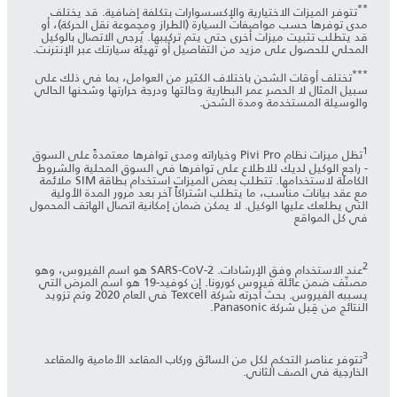
**
تتوفر الميزات الاختيارية والإكسسوارات بتكلفة إضافية. قد يختلف
مدى توفرها حسب مواصفات السيارة (الطراز ومجموعة نقل الحركة)، أو
قد يتطلب تثبيت ميزات أخرى حتى يتم تركيبها. يُرجى الاتصال بالوكيل
المحلي للحصول على مزيد من التفاصيل أو تهيئة سيارتك عبر الإنترنت.
***
تختلف أوقات الشحن باختلاف الكثير من العوامل، بما في ذلك على
سبيل المثال لا الحصر عمر البطارية وحالتها ودرجة حرارتها وشحنها الحالي
والوسيلة المستخدمة ومدة الشحن.
1
تظل ميزات نظام Pivi Pro وخياراته ومدى توافرها معتمدةً على السوق
- راجع الوكيل لديك للاطلاع على توافرها في السوق المحلية والشروط
الكاملة لاستخدامها. تتطلب بعض الميزات استخدام بطاقة SIM ملائمة
مع عقد بيانات مناسب، ما يتطلب اشتراكاً آخر بعد مرور المدة الأولية
التي يطلعك عليها الوكيل. لا يمكن ضمان إمكانية اتصال الهاتف المحمول
في كل المواقع
2
عند الاستخدام وفق الإرشادات. SARS-CoV-2 هو اسم الفيروس، وهو
مصنّف ضمن عائلة فيروس كورونا. إن كوفيد-19 هو اسم المرض التي
يسببه الفيروس. بحث أجرته شركة Texcell في العام 2020 وتم تزويد
النتائج من قِبل شركة Panasonic.
3
تتوفر عناصر التحكم لكل من السائق وركاب المقاعد الأمامية والمقاعد
الخارجية في الصف الثاني.