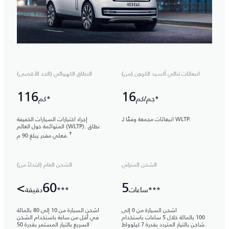
انبعاثات ثنائي أكسيد الكربون (من)
النطاق الكهربائي (الحد الأقصى)
116
16
جم/كم*
كم*
انبعاثات مجمعة وفقًا لـ WLTP.
إجراء اختبارات السيارات الخفيفة
المتوائمة حول العالم (WLTP). نطاق
✝
فعلي مقدر يبلغ 90 م.
الشحن المنزلي
الشحن العام (ابتداءً من)
5
ساعات***
دقيقة***
اشحن السيارة من 0 إلى
اشحن السيارة من 10 إلى 80 بالمائة
100 بالمائة خلال 5 ساعات باستخدام
في أقل من ساعة باستخدام الشحن
شاحن بالتيار المتردد بقدرة 7 كيلوواط.
السريع بالتيار المستمر بقدرة 50