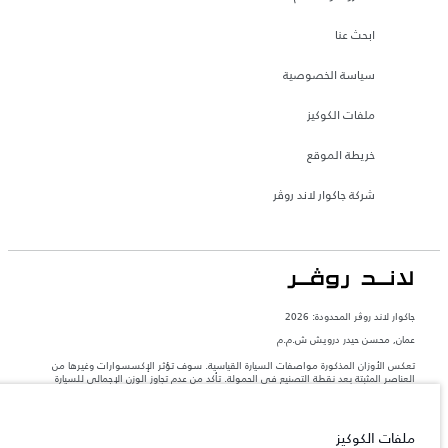
ابحث عنا
سياسة الخصوصية
ملفات الكوكيز
خريطة الموقع
شركة جاكوار لاند روڤر
جاكوار لاند روڨر المحدودة: 2026
عمان, محسن حيدر درويش ش.م.م
تعكس الأوزان المذكورة مواصفات السيارة القياسية. سوف تؤثر الإكسسوارات وغيرها من
العناصر المثبتة بعد نقطة التصنيع في الحمولة. تأكد من عدم تجاوز الوزن الإجمالي للسيارة
والحد الأقصى لأحمال المحور عند تحميل السيارة بالإكسسوارات والركاب والسوائل والوقود
والحمولة.
ملفات الكوكيز