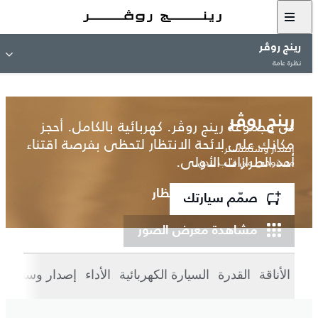
رينج روڤر
نظرة عامة
رينج روڤر
كل مجموعة رينج روڤر. كهربائية بالكامل. أحجز
مكانك على لائحة الانتظار لتحظى بفرصة اقتناء
إصدار وستمنستر.
أحد الطرازات الأولى.
مستوحى من قلب لندن.
انضم إلى قائمة الانتظار
صمّم سيارتك
مشاهدة معرض الصور
الأناقة
القدرة
السيارة الكهربائية
الأداء
إصدار وستمنست