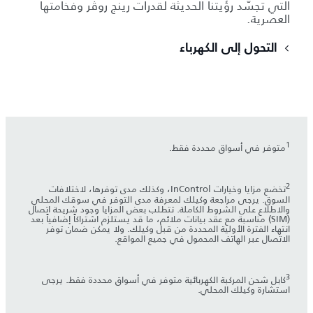
التي تجسّد رؤيتنا الحديثة لقدرات رينج روڤر وفخامتها
العصرية.
التحول إلى الكهرباء
1
متوفر في أسواق محددة فقط.
2
تخضع مزايا وخيارات InControl، وكذلك مدى توفرها، لاختلافات
السوق. يرجى مراجعة وكيلك لمعرفة مدى التوفر في سوقك المحلي
والاطلاع على الشروط الكاملة. تتطلب بعض المزايا وجود شريحة اتصال
(SIM) مناسبة مع عقد بيانات ملائم، ما قد يستلزم اشتراكاً إضافياً بعد
انتهاء الفترة الأولية المحددة من قبل وكيلك. ولا يمكن ضمان توفر
الاتصال عبر الهاتف المحمول في جميع المواقع.
3
كابل شحن المركبة الكهربائية متوفر في أسواق محددة فقط. يرجى
استشارة وكيلك المحلي.