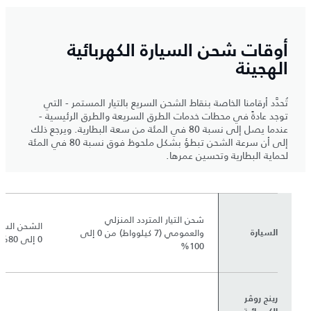
أوقات شحن السيارة الكهربائية
الهجينة
تُحدَّد أرقامنا الخاصة بنقاط الشحن السريع بالتيار المستمر - التي
توجد عادةً في محطات خدمات الطرق السريعة والطرق الرئيسية -
عندما يصل إلى نسبة 80 في المئة من سعة البطارية. ويرجع ذلك
إلى أن سرعة الشحن تبطؤ بشكل ملحوظ فوق نسبة 80 في المئة
لحماية البطارية وتحسين عمرها.
شحن التيار المتردد المنزلي
الشحن السري
والعمومي (7 كيلوواط) من 0 إلى
السيارة
0 إلى 80%
100%
رينج روڤر