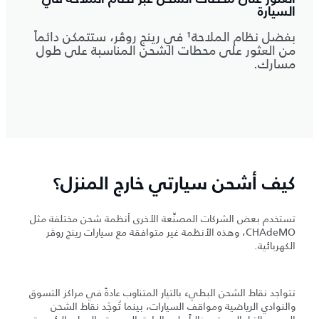
السيارة
بفضل نظام الملاحة¹ في رينج روڤر، ستتمكن دائماً
من العثور على محطات الشحن المناسبة على طول
مسارك.
كيف أشحن سيارتي خارج المنزل؟
تستخدم بعض الشركات المصنِّعة الأخرى أنظمة شحن مختلفة مثل
CHAdeMO، وهذه الأنظمة غير متوافقة مع سيارات رينج روڤر
الكهربائية.
تتواجد نقاط الشحن البطيء بالتيار المتناوب عادةً في مراكز التسوق
والنوادي الرياضية ومواقف السيارات، بينما تُوجَد نقاط الشحن