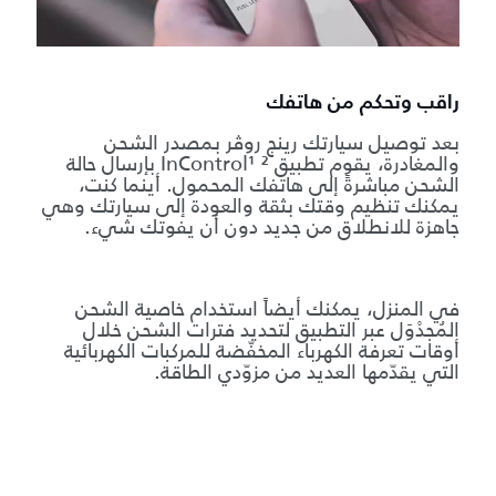
راقب وتحكم من هاتفك
بعد توصيل سيارتك رينج روڤر بمصدر الشحن
والمغادرة، يقوم تطبيق InControl¹ ² بإرسال حالة
الشحن مباشرةً إلى هاتفك المحمول. أينما كنت،
يمكنك تنظيم وقتك بثقة والعودة إلى سيارتك وهي
جاهزة للانطلاق من جديد دون أن يفوتك شيء.
في المنزل، يمكنك أيضاً استخدام خاصية الشحن
المُجدْوَل عبر التطبيق لتحديد فترات الشحن خلال
أوقات تعرفة الكهرباء المخفّضة للمركبات الكهربائية
التي يقدّمها العديد من مزوّدي الطاقة.