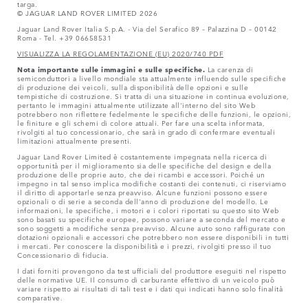
targa.
© JAGUAR LAND ROVER LIMITED 2026
Jaguar Land Rover Italia S.p.A. - Via del Serafico 89 – Palazzina D – 00142
Roma - Tel. +39 06658531
VISUALIZZA LA REGOLAMENTAZIONE (EU) 2020/740 PDF
Nota importante sulle immagini e sulle specifiche.
La carenza di
semiconduttori a livello mondiale sta attualmente influendo sulle specifiche
di produzione dei veicoli, sulla disponibilità delle opzioni e sulle
tempistiche di costruzione. Si tratta di una situazione in continua evoluzione,
pertanto le immagini attualmente utilizzate all'interno del sito Web
potrebbero non riflettere fedelmente le specifiche delle funzioni, le opzioni,
le finiture e gli schemi di colore attuali. Per fare una scelta informata,
rivolgiti al tuo concessionario, che sarà in grado di confermare eventuali
limitazioni attualmente presenti.
Jaguar Land Rover Limited è costantemente impegnata nella ricerca di
opportunità per il miglioramento sia delle specifiche del design e della
produzione delle proprie auto, che dei ricambi e accessori. Poiché un
impegno in tal senso implica modifiche costanti dei contenuti, ci riserviamo
il diritto di apportarle senza preavviso. Alcune funzioni possono essere
opzionali o di serie a seconda dell'anno di produzione del modello. Le
informazioni, le specifiche, i motori e i colori riportati su questo sito Web
sono basati su specifiche europee, possono variare a seconda del mercato e
sono soggetti a modifiche senza preavviso. Alcune auto sono raffigurate con
dotazioni opzionali e accessori che potrebbero non essere disponibili in tutti
i mercati. Per conoscere la disponibilità e i prezzi, rivolgiti presso il tuo
Concessionario di fiducia.
I dati forniti provengono da test ufficiali del produttore eseguiti nel rispetto
delle normative UE. Il consumo di carburante effettivo di un veicolo può
variare rispetto ai risultati di tali test e i dati qui indicati hanno solo finalità
comparative.