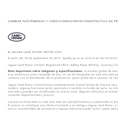
CAMBIAR PAÍS
TÉRMINOS Y CONDICIONES
CONTÁCTANOS
POLÍTICA DE P
© JAGUAR LAND ROVER LIMITED 2026
A partir del 30 de septiembre de 2019, Spotify ya no se incluirá en las InContro
Jaguar Land Rover Limited: Registered office: Abbey Road, Whitley, Coventry C
Nota importante sobre imágenes y especificaciones.
La escasez global de semi
muy dinámica y como resultado de ella, el uso de fotografías en este sitio web 
contacto con el distribuidor de su preferencia, quien podrá dar a conocer las re
Jaguar Land Rover Limited busca constantemente nuevas formas de mejorar las esp
modelo, algunas funciones serán opcionales o vendrán incluidas de serie. La info
mercado y pueden ser modificados sin previo aviso. Algunos vehículos se muestr
consultar disponibilidad y precios.
Los precios mostrados en este sitio web son ejemplificativos y comprenden el pre
El precio no constituye una oferta vinculante y no obliga a Jaguar Land Rover, a 
precio recomendado de accesorios o equipo adicional puede incluir costos adicio