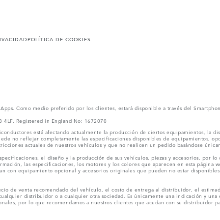
RIVACIDAD
POLÍTICA DE COOKIES
l Apps. Como medio preferido por los clientes, estará disponible a través del Smartpho
V3 4LF. Registered in England No: 1672070
conductores está afectando actualmente la producción de ciertos equipamientos, la dis
puede no reflejar completamente las especificaciones disponibles de equipamientos, o
stricciones actuales de nuestros vehículos y que no realicen un pedido basándose única
ecificaciones, el diseño y la producción de sus vehículos, piezas y accesorios, por lo
rmación, las especificaciones, los motores y los colores que aparecen en esta página w
an con equipamiento opcional y accesorios originales que pueden no estar disponibles 
cio de venta recomendado del vehículo, el costo de entrega al distribuidor, el estimad
cualquier distribuidor o a cualquier otra sociedad. Es únicamente una indicación y una e
nales, por lo que recomendamos a nuestros clientes que acudan con su distribuidor par