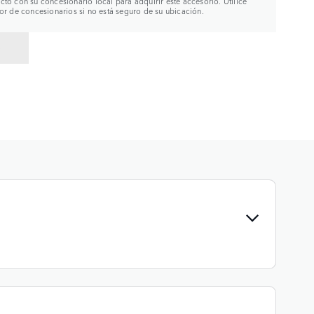
to con su concesionario local para adquirir este accesorio. Utilice
or de concesionarios si no está seguro de su ubicación.
R A