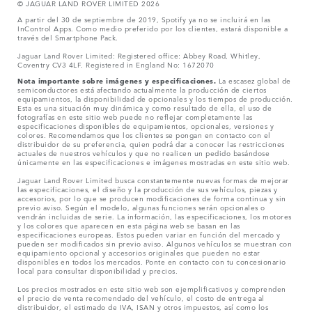
© JAGUAR LAND ROVER LIMITED 2026
A partir del 30 de septiembre de 2019, Spotify ya no se incluirá en las
InControl Apps. Como medio preferido por los clientes, estará disponible a
través del Smartphone Pack.
Jaguar Land Rover Limited: Registered office: Abbey Road, Whitley,
Coventry CV3 4LF. Registered in England No: 1672070
Nota importante sobre imágenes y especificaciones.
La escasez global de
semiconductores está afectando actualmente la producción de ciertos
equipamientos, la disponibilidad de opcionales y los tiempos de producción.
Esta es una situación muy dinámica y como resultado de ella, el uso de
fotografías en este sitio web puede no reflejar completamente las
especificaciones disponibles de equipamientos, opcionales, versiones y
colores. Recomendamos que los clientes se pongan en contacto con el
distribuidor de su preferencia, quien podrá dar a conocer las restricciones
actuales de nuestros vehículos y que no realicen un pedido basándose
únicamente en las especificaciones e imágenes mostradas en este sitio web.
Jaguar Land Rover Limited busca constantemente nuevas formas de mejorar
las especificaciones, el diseño y la producción de sus vehículos, piezas y
accesorios, por lo que se producen modificaciones de forma continua y sin
previo aviso. Según el modelo, algunas funciones serán opcionales o
vendrán incluidas de serie. La información, las especificaciones, los motores
y los colores que aparecen en esta página web se basan en las
especificaciones europeas. Estos pueden variar en función del mercado y
pueden ser modificados sin previo aviso. Algunos vehículos se muestran con
equipamiento opcional y accesorios originales que pueden no estar
disponibles en todos los mercados. Ponte en contacto con tu concesionario
local para consultar disponibilidad y precios.
Los precios mostrados en este sitio web son ejemplificativos y comprenden
el precio de venta recomendado del vehículo, el costo de entrega al
distribuidor, el estimado de IVA, ISAN y otros impuestos, así como los