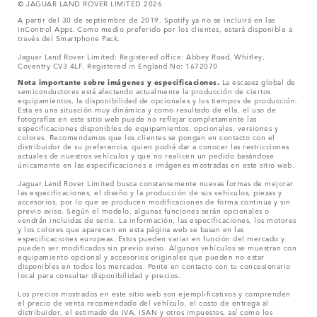
© JAGUAR LAND ROVER LIMITED 2026
A partir del 30 de septiembre de 2019, Spotify ya no se incluirá en las
InControl Apps. Como medio preferido por los clientes, estará disponible a
través del Smartphone Pack.
Jaguar Land Rover Limited: Registered office: Abbey Road, Whitley,
Coventry CV3 4LF. Registered in England No: 1672070
Nota importante sobre imágenes y especificaciones.
La escasez global de
semiconductores está afectando actualmente la producción de ciertos
equipamientos, la disponibilidad de opcionales y los tiempos de producción.
Esta es una situación muy dinámica y como resultado de ella, el uso de
fotografías en este sitio web puede no reflejar completamente las
especificaciones disponibles de equipamientos, opcionales, versiones y
colores. Recomendamos que los clientes se pongan en contacto con el
distribuidor de su preferencia, quien podrá dar a conocer las restricciones
actuales de nuestros vehículos y que no realicen un pedido basándose
únicamente en las especificaciones e imágenes mostradas en este sitio web.
Jaguar Land Rover Limited busca constantemente nuevas formas de mejorar
las especificaciones, el diseño y la producción de sus vehículos, piezas y
accesorios, por lo que se producen modificaciones de forma continua y sin
previo aviso. Según el modelo, algunas funciones serán opcionales o
vendrán incluidas de serie. La información, las especificaciones, los motores
y los colores que aparecen en esta página web se basan en las
especificaciones europeas. Estos pueden variar en función del mercado y
pueden ser modificados sin previo aviso. Algunos vehículos se muestran con
equipamiento opcional y accesorios originales que pueden no estar
disponibles en todos los mercados. Ponte en contacto con tu concesionario
local para consultar disponibilidad y precios.
Los precios mostrados en este sitio web son ejemplificativos y comprenden
el precio de venta recomendado del vehículo, el costo de entrega al
distribuidor, el estimado de IVA, ISAN y otros impuestos, así como los