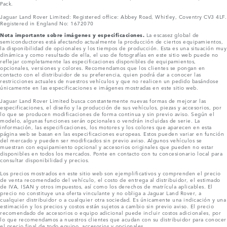
Pack.
Jaguar Land Rover Limited: Registered office: Abbey Road, Whitley, Coventry CV3 4LF.
Registered in England No: 1672070
Nota importante sobre imágenes y especificaciones.
La escasez global de
semiconductores está afectando actualmente la producción de ciertos equipamientos,
la disponibilidad de opcionales y los tiempos de producción. Esta es una situación muy
dinámica y como resultado de ella, el uso de fotografías en este sitio web puede no
reflejar completamente las especificaciones disponibles de equipamientos,
opcionales, versiones y colores. Recomendamos que los clientes se pongan en
contacto con el distribuidor de su preferencia, quien podrá dar a conocer las
restricciones actuales de nuestros vehículos y que no realicen un pedido basándose
únicamente en las especificaciones e imágenes mostradas en este sitio web.
Jaguar Land Rover Limited busca constantemente nuevas formas de mejorar las
especificaciones, el diseño y la producción de sus vehículos, piezas y accesorios, por
lo que se producen modificaciones de forma continua y sin previo aviso. Según el
modelo, algunas funciones serán opcionales o vendrán incluidas de serie. La
información, las especificaciones, los motores y los colores que aparecen en esta
página web se basan en las especificaciones europeas. Estos pueden variar en función
del mercado y pueden ser modificados sin previo aviso. Algunos vehículos se
muestran con equipamiento opcional y accesorios originales que pueden no estar
disponibles en todos los mercados. Ponte en contacto con tu concesionario local para
consultar disponibilidad y precios.
Los precios mostrados en este sitio web son ejemplificativos y comprenden el precio
de venta recomendado del vehículo, el costo de entrega al distribuidor, el estimado
de IVA, ISAN y otros impuestos, así como los derechos de matrícula aplicables. El
precio no constituye una oferta vinculante y no obliga a Jaguar Land Rover, a
cualquier distribuidor o a cualquier otra sociedad. Es únicamente una indicación y una
estimación y los precios y costos están sujetos a cambio sin previo aviso. El precio
recomendado de accesorios o equipo adicional puede incluir costos adicionales, por
lo que recomendamos a nuestros clientes que acudan con su distribuidor para conocer
el precio final de todo equipo, accesorios y opcionales.