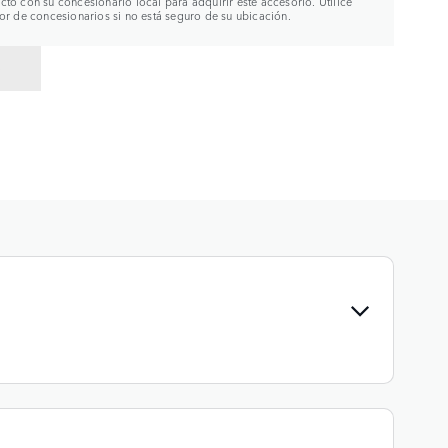
to con su concesionario local para adquirir este accesorio. Utilice
or de concesionarios si no está seguro de su ubicación.
R A