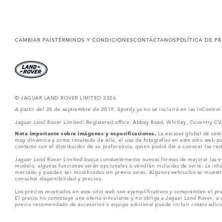
CAMBIAR PAÍS
TÉRMINOS Y CONDICIONES
CONTÁCTANOS
POLÍTICA DE P
© JAGUAR LAND ROVER LIMITED 2026
A partir del 30 de septiembre de 2019, Spotify ya no se incluirá en las InContro
Jaguar Land Rover Limited: Registered office: Abbey Road, Whitley, Coventry C
Nota importante sobre imágenes y especificaciones.
La escasez global de semi
muy dinámica y como resultado de ella, el uso de fotografías en este sitio web 
contacto con el distribuidor de su preferencia, quien podrá dar a conocer las re
Jaguar Land Rover Limited busca constantemente nuevas formas de mejorar las esp
modelo, algunas funciones serán opcionales o vendrán incluidas de serie. La info
mercado y pueden ser modificados sin previo aviso. Algunos vehículos se muestr
consultar disponibilidad y precios.
Los precios mostrados en este sitio web son ejemplificativos y comprenden el pre
El precio no constituye una oferta vinculante y no obliga a Jaguar Land Rover, a 
precio recomendado de accesorios o equipo adicional puede incluir costos adicio