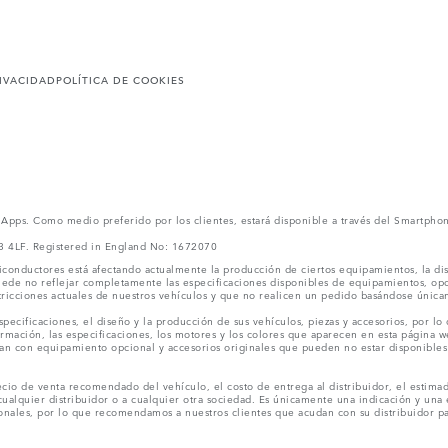
RIVACIDAD
POLÍTICA DE COOKIES
l Apps. Como medio preferido por los clientes, estará disponible a través del Smartpho
V3 4LF. Registered in England No: 1672070
conductores está afectando actualmente la producción de ciertos equipamientos, la dis
puede no reflejar completamente las especificaciones disponibles de equipamientos, o
stricciones actuales de nuestros vehículos y que no realicen un pedido basándose única
ecificaciones, el diseño y la producción de sus vehículos, piezas y accesorios, por lo
rmación, las especificaciones, los motores y los colores que aparecen en esta página w
an con equipamiento opcional y accesorios originales que pueden no estar disponibles 
cio de venta recomendado del vehículo, el costo de entrega al distribuidor, el estimad
cualquier distribuidor o a cualquier otra sociedad. Es únicamente una indicación y una e
nales, por lo que recomendamos a nuestros clientes que acudan con su distribuidor par