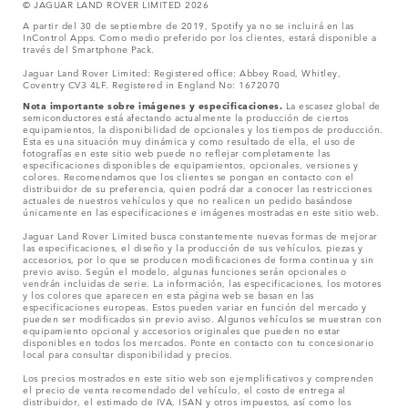
© JAGUAR LAND ROVER LIMITED 2026
A partir del 30 de septiembre de 2019, Spotify ya no se incluirá en las
InControl Apps. Como medio preferido por los clientes, estará disponible a
través del Smartphone Pack.
Jaguar Land Rover Limited: Registered office: Abbey Road, Whitley,
Coventry CV3 4LF. Registered in England No: 1672070
Nota importante sobre imágenes y especificaciones.
La escasez global de
semiconductores está afectando actualmente la producción de ciertos
equipamientos, la disponibilidad de opcionales y los tiempos de producción.
Esta es una situación muy dinámica y como resultado de ella, el uso de
fotografías en este sitio web puede no reflejar completamente las
especificaciones disponibles de equipamientos, opcionales, versiones y
colores. Recomendamos que los clientes se pongan en contacto con el
distribuidor de su preferencia, quien podrá dar a conocer las restricciones
actuales de nuestros vehículos y que no realicen un pedido basándose
únicamente en las especificaciones e imágenes mostradas en este sitio web.
Jaguar Land Rover Limited busca constantemente nuevas formas de mejorar
las especificaciones, el diseño y la producción de sus vehículos, piezas y
accesorios, por lo que se producen modificaciones de forma continua y sin
previo aviso. Según el modelo, algunas funciones serán opcionales o
vendrán incluidas de serie. La información, las especificaciones, los motores
y los colores que aparecen en esta página web se basan en las
especificaciones europeas. Estos pueden variar en función del mercado y
pueden ser modificados sin previo aviso. Algunos vehículos se muestran con
equipamiento opcional y accesorios originales que pueden no estar
disponibles en todos los mercados. Ponte en contacto con tu concesionario
local para consultar disponibilidad y precios.
Los precios mostrados en este sitio web son ejemplificativos y comprenden
el precio de venta recomendado del vehículo, el costo de entrega al
distribuidor, el estimado de IVA, ISAN y otros impuestos, así como los