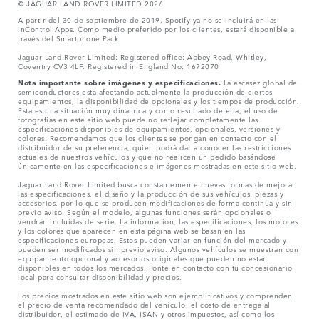
© JAGUAR LAND ROVER LIMITED 2026
A partir del 30 de septiembre de 2019, Spotify ya no se incluirá en las
InControl Apps. Como medio preferido por los clientes, estará disponible a
través del Smartphone Pack.
Jaguar Land Rover Limited: Registered office: Abbey Road, Whitley,
Coventry CV3 4LF. Registered in England No: 1672070
Nota importante sobre imágenes y especificaciones.
La escasez global de
semiconductores está afectando actualmente la producción de ciertos
equipamientos, la disponibilidad de opcionales y los tiempos de producción.
Esta es una situación muy dinámica y como resultado de ella, el uso de
fotografías en este sitio web puede no reflejar completamente las
especificaciones disponibles de equipamientos, opcionales, versiones y
colores. Recomendamos que los clientes se pongan en contacto con el
distribuidor de su preferencia, quien podrá dar a conocer las restricciones
actuales de nuestros vehículos y que no realicen un pedido basándose
únicamente en las especificaciones e imágenes mostradas en este sitio web.
Jaguar Land Rover Limited busca constantemente nuevas formas de mejorar
las especificaciones, el diseño y la producción de sus vehículos, piezas y
accesorios, por lo que se producen modificaciones de forma continua y sin
previo aviso. Según el modelo, algunas funciones serán opcionales o
vendrán incluidas de serie. La información, las especificaciones, los motores
y los colores que aparecen en esta página web se basan en las
especificaciones europeas. Estos pueden variar en función del mercado y
pueden ser modificados sin previo aviso. Algunos vehículos se muestran con
equipamiento opcional y accesorios originales que pueden no estar
disponibles en todos los mercados. Ponte en contacto con tu concesionario
local para consultar disponibilidad y precios.
Los precios mostrados en este sitio web son ejemplificativos y comprenden
el precio de venta recomendado del vehículo, el costo de entrega al
distribuidor, el estimado de IVA, ISAN y otros impuestos, así como los