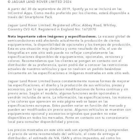
© JAGUAR LAND ROVER LIMITED 2026
A partir del 30 de septiembre de 2019, Spotify ya no se incluirá en las
InControl Apps. Como medio preferido por los clientes, estará disponible a
través del Smartphone Pack.
Jaguar Land Rover Limited: Registered office: Abbey Road, Whitley,
Coventry CV3 4LF. Registered in England No: 1672070
Nota importante sobre imágenes y especificaciones.
La escasez global de
semiconductores está afectando actualmente la producción de ciertos
equipamientos, la disponibilidad de opcionales y los tiempos de producción.
Esta es una situación muy dinámica y como resultado de ella, el uso de
fotografías en este sitio web puede no reflejar completamente las
especificaciones disponibles de equipamientos, opcionales, versiones y
colores. Recomendamos que los clientes se pongan en contacto con el
distribuidor de su preferencia, quien podrá dar a conocer las restricciones
actuales de nuestros vehículos y que no realicen un pedido basándose
únicamente en las especificaciones e imágenes mostradas en este sitio web.
Jaguar Land Rover Limited busca constantemente nuevas formas de mejorar
las especificaciones, el diseño y la producción de sus vehículos, piezas y
accesorios, por lo que se producen modificaciones de forma continua y sin
previo aviso. Según el modelo, algunas funciones serán opcionales o
vendrán incluidas de serie. La información, las especificaciones, los motores
y los colores que aparecen en esta página web se basan en las
especificaciones europeas. Estos pueden variar en función del mercado y
pueden ser modificados sin previo aviso. Algunos vehículos se muestran con
equipamiento opcional y accesorios originales que pueden no estar
disponibles en todos los mercados. Ponte en contacto con tu concesionario
local para consultar disponibilidad y precios.
Los precios mostrados en este sitio web son ejemplificativos y comprenden
el precio de venta recomendado del vehículo, el costo de entrega al
distribuidor, el estimado de IVA, ISAN y otros impuestos, así como los