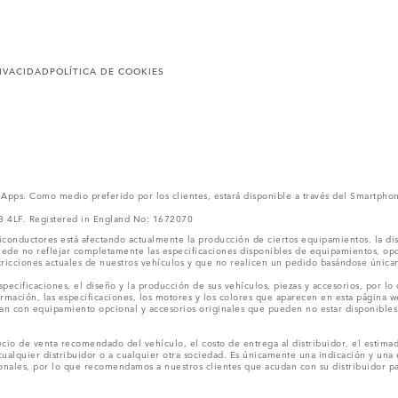
RIVACIDAD
POLÍTICA DE COOKIES
l Apps. Como medio preferido por los clientes, estará disponible a través del Smartpho
V3 4LF. Registered in England No: 1672070
conductores está afectando actualmente la producción de ciertos equipamientos, la dis
puede no reflejar completamente las especificaciones disponibles de equipamientos, o
stricciones actuales de nuestros vehículos y que no realicen un pedido basándose única
ecificaciones, el diseño y la producción de sus vehículos, piezas y accesorios, por lo
rmación, las especificaciones, los motores y los colores que aparecen en esta página w
an con equipamiento opcional y accesorios originales que pueden no estar disponibles 
cio de venta recomendado del vehículo, el costo de entrega al distribuidor, el estimad
cualquier distribuidor o a cualquier otra sociedad. Es únicamente una indicación y una e
nales, por lo que recomendamos a nuestros clientes que acudan con su distribuidor par