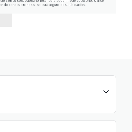
to con su concesionario local para adquirir este accesorio. Utilice
or de concesionarios si no está seguro de su ubicación.
R A