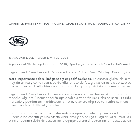
CAMBIAR PAÍS
TÉRMINOS Y CONDICIONES
CONTÁCTANOS
POLÍTICA DE P
© JAGUAR LAND ROVER LIMITED 2026
A partir del 30 de septiembre de 2019, Spotify ya no se incluirá en las InContro
Jaguar Land Rover Limited: Registered office: Abbey Road, Whitley, Coventry C
Nota importante sobre imágenes y especificaciones.
La escasez global de semi
muy dinámica y como resultado de ella, el uso de fotografías en este sitio web 
contacto con el distribuidor de su preferencia, quien podrá dar a conocer las re
Jaguar Land Rover Limited busca constantemente nuevas formas de mejorar las esp
modelo, algunas funciones serán opcionales o vendrán incluidas de serie. La info
mercado y pueden ser modificados sin previo aviso. Algunos vehículos se muestr
consultar disponibilidad y precios.
Los precios mostrados en este sitio web son ejemplificativos y comprenden el pre
El precio no constituye una oferta vinculante y no obliga a Jaguar Land Rover, a 
precio recomendado de accesorios o equipo adicional puede incluir costos adicio