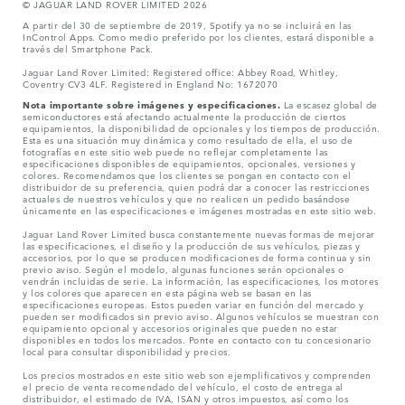
© JAGUAR LAND ROVER LIMITED 2026
A partir del 30 de septiembre de 2019, Spotify ya no se incluirá en las
InControl Apps. Como medio preferido por los clientes, estará disponible a
través del Smartphone Pack.
Jaguar Land Rover Limited: Registered office: Abbey Road, Whitley,
Coventry CV3 4LF. Registered in England No: 1672070
Nota importante sobre imágenes y especificaciones.
La escasez global de
semiconductores está afectando actualmente la producción de ciertos
equipamientos, la disponibilidad de opcionales y los tiempos de producción.
Esta es una situación muy dinámica y como resultado de ella, el uso de
fotografías en este sitio web puede no reflejar completamente las
especificaciones disponibles de equipamientos, opcionales, versiones y
colores. Recomendamos que los clientes se pongan en contacto con el
distribuidor de su preferencia, quien podrá dar a conocer las restricciones
actuales de nuestros vehículos y que no realicen un pedido basándose
únicamente en las especificaciones e imágenes mostradas en este sitio web.
Jaguar Land Rover Limited busca constantemente nuevas formas de mejorar
las especificaciones, el diseño y la producción de sus vehículos, piezas y
accesorios, por lo que se producen modificaciones de forma continua y sin
previo aviso. Según el modelo, algunas funciones serán opcionales o
vendrán incluidas de serie. La información, las especificaciones, los motores
y los colores que aparecen en esta página web se basan en las
especificaciones europeas. Estos pueden variar en función del mercado y
pueden ser modificados sin previo aviso. Algunos vehículos se muestran con
equipamiento opcional y accesorios originales que pueden no estar
disponibles en todos los mercados. Ponte en contacto con tu concesionario
local para consultar disponibilidad y precios.
Los precios mostrados en este sitio web son ejemplificativos y comprenden
el precio de venta recomendado del vehículo, el costo de entrega al
distribuidor, el estimado de IVA, ISAN y otros impuestos, así como los