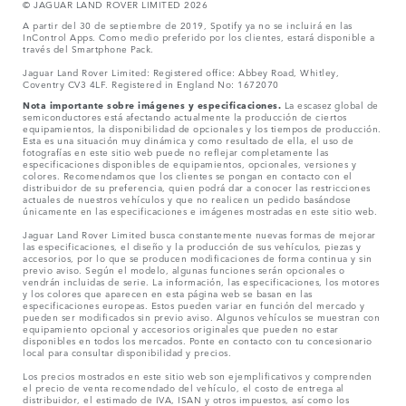
© JAGUAR LAND ROVER LIMITED 2026
A partir del 30 de septiembre de 2019, Spotify ya no se incluirá en las
InControl Apps. Como medio preferido por los clientes, estará disponible a
través del Smartphone Pack.
Jaguar Land Rover Limited: Registered office: Abbey Road, Whitley,
Coventry CV3 4LF. Registered in England No: 1672070
Nota importante sobre imágenes y especificaciones.
La escasez global de
semiconductores está afectando actualmente la producción de ciertos
equipamientos, la disponibilidad de opcionales y los tiempos de producción.
Esta es una situación muy dinámica y como resultado de ella, el uso de
fotografías en este sitio web puede no reflejar completamente las
especificaciones disponibles de equipamientos, opcionales, versiones y
colores. Recomendamos que los clientes se pongan en contacto con el
distribuidor de su preferencia, quien podrá dar a conocer las restricciones
actuales de nuestros vehículos y que no realicen un pedido basándose
únicamente en las especificaciones e imágenes mostradas en este sitio web.
Jaguar Land Rover Limited busca constantemente nuevas formas de mejorar
las especificaciones, el diseño y la producción de sus vehículos, piezas y
accesorios, por lo que se producen modificaciones de forma continua y sin
previo aviso. Según el modelo, algunas funciones serán opcionales o
vendrán incluidas de serie. La información, las especificaciones, los motores
y los colores que aparecen en esta página web se basan en las
especificaciones europeas. Estos pueden variar en función del mercado y
pueden ser modificados sin previo aviso. Algunos vehículos se muestran con
equipamiento opcional y accesorios originales que pueden no estar
disponibles en todos los mercados. Ponte en contacto con tu concesionario
local para consultar disponibilidad y precios.
Los precios mostrados en este sitio web son ejemplificativos y comprenden
el precio de venta recomendado del vehículo, el costo de entrega al
distribuidor, el estimado de IVA, ISAN y otros impuestos, así como los