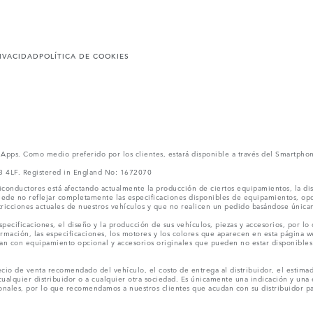
RIVACIDAD
POLÍTICA DE COOKIES
l Apps. Como medio preferido por los clientes, estará disponible a través del Smartpho
V3 4LF. Registered in England No: 1672070
conductores está afectando actualmente la producción de ciertos equipamientos, la dis
puede no reflejar completamente las especificaciones disponibles de equipamientos, o
stricciones actuales de nuestros vehículos y que no realicen un pedido basándose única
ecificaciones, el diseño y la producción de sus vehículos, piezas y accesorios, por lo
rmación, las especificaciones, los motores y los colores que aparecen en esta página w
an con equipamiento opcional y accesorios originales que pueden no estar disponibles 
cio de venta recomendado del vehículo, el costo de entrega al distribuidor, el estimad
cualquier distribuidor o a cualquier otra sociedad. Es únicamente una indicación y una e
nales, por lo que recomendamos a nuestros clientes que acudan con su distribuidor par