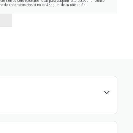
to con su concesionario local para adquirir este accesorio. Utilice
or de concesionarios si no está seguro de su ubicación.
R A