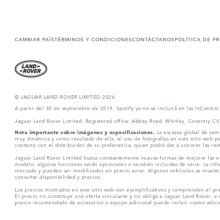
CAMBIAR PAÍS
TÉRMINOS Y CONDICIONES
CONTÁCTANOS
POLÍTICA DE P
© JAGUAR LAND ROVER LIMITED 2026
A partir del 30 de septiembre de 2019, Spotify ya no se incluirá en las InContro
Jaguar Land Rover Limited: Registered office: Abbey Road, Whitley, Coventry C
Nota importante sobre imágenes y especificaciones.
La escasez global de semi
muy dinámica y como resultado de ella, el uso de fotografías en este sitio web 
contacto con el distribuidor de su preferencia, quien podrá dar a conocer las re
Jaguar Land Rover Limited busca constantemente nuevas formas de mejorar las esp
modelo, algunas funciones serán opcionales o vendrán incluidas de serie. La info
mercado y pueden ser modificados sin previo aviso. Algunos vehículos se muestr
consultar disponibilidad y precios.
Los precios mostrados en este sitio web son ejemplificativos y comprenden el pre
El precio no constituye una oferta vinculante y no obliga a Jaguar Land Rover, a 
precio recomendado de accesorios o equipo adicional puede incluir costos adicio