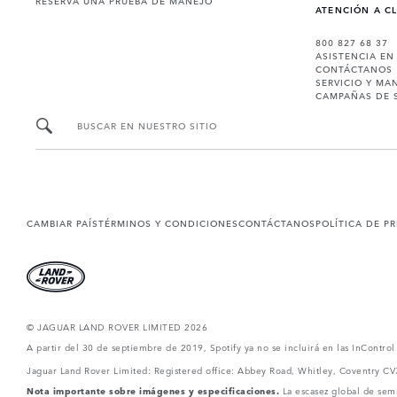
RESERVA UNA PRUEBA DE MANEJO
ATENCIÓN A C
800 827 68 37
ASISTENCIA EN
CONTÁCTANOS
SERVICIO Y MA
CAMPAÑAS DE 
BUSCAR EN NUESTRO SITIO
CAMBIAR PAÍS
TÉRMINOS Y CONDICIONES
CONTÁCTANOS
POLÍTICA DE P
© JAGUAR LAND ROVER LIMITED 2026
A partir del 30 de septiembre de 2019, Spotify ya no se incluirá en las InContro
Jaguar Land Rover Limited: Registered office: Abbey Road, Whitley, Coventry C
Nota importante sobre imágenes y especificaciones.
La escasez global de semi