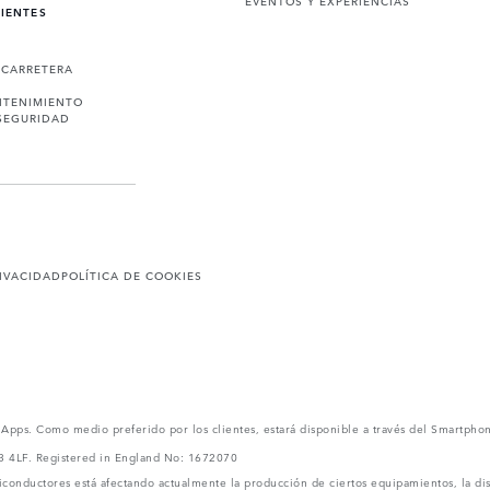
EVENTOS Y EXPERIENCIAS
LIENTES
 CARRETERA
NTENIMIENTO
SEGURIDAD
RIVACIDAD
POLÍTICA DE COOKIES
l Apps. Como medio preferido por los clientes, estará disponible a través del Smartpho
V3 4LF. Registered in England No: 1672070
conductores está afectando actualmente la producción de ciertos equipamientos, la dis