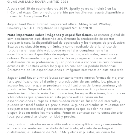
© JAGUAR LAND ROVER LIMITED 2026
A partir del 30 de septiembre de 2019, Spotify ya no se incluirá en las
InControl Apps. Como medio preferido por los clientes, estará disponible a
través del Smartphone Pack.
Jaguar Land Rover Limited: Registered office: Abbey Road, Whitley,
Coventry CV3 4LF. Registered in England No: 1672070
Nota importante sobre imágenes y especificaciones.
La escasez global de
semiconductores está afectando actualmente la producción de ciertos
equipamientos, la disponibilidad de opcionales y los tiempos de producción.
Esta es una situación muy dinámica y como resultado de ella, el uso de
fotografías en este sitio web puede no reflejar completamente las
especificaciones disponibles de equipamientos, opcionales, versiones y
colores. Recomendamos que los clientes se pongan en contacto con el
distribuidor de su preferencia, quien podrá dar a conocer las restricciones
actuales de nuestros vehículos y que no realicen un pedido basándose
únicamente en las especificaciones e imágenes mostradas en este sitio web.
Jaguar Land Rover Limited busca constantemente nuevas formas de mejorar
las especificaciones, el diseño y la producción de sus vehículos, piezas y
accesorios, por lo que se producen modificaciones de forma continua y sin
previo aviso. Según el modelo, algunas funciones serán opcionales o
vendrán incluidas de serie. La información, las especificaciones, los motores
y los colores que aparecen en esta página web se basan en las
especificaciones europeas. Estos pueden variar en función del mercado y
pueden ser modificados sin previo aviso. Algunos vehículos se muestran con
equipamiento opcional y accesorios originales que pueden no estar
disponibles en todos los mercados. Ponte en contacto con tu concesionario
local para consultar disponibilidad y precios.
Los precios mostrados en este sitio web son ejemplificativos y comprenden
el precio de venta recomendado del vehículo, el costo de entrega al
distribuidor, el estimado de IVA, ISAN y otros impuestos, así como los