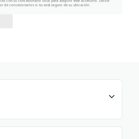
to con su concesionario local para adquirir este accesorio. Utilice
or de concesionarios si no está seguro de su ubicación.
R A