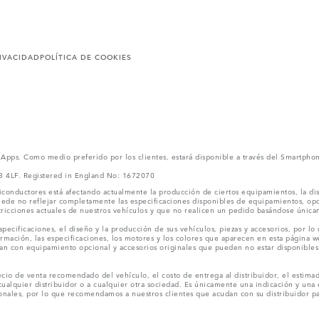
RIVACIDAD
POLÍTICA DE COOKIES
l Apps. Como medio preferido por los clientes, estará disponible a través del Smartpho
V3 4LF. Registered in England No: 1672070
conductores está afectando actualmente la producción de ciertos equipamientos, la dis
puede no reflejar completamente las especificaciones disponibles de equipamientos, o
stricciones actuales de nuestros vehículos y que no realicen un pedido basándose única
ecificaciones, el diseño y la producción de sus vehículos, piezas y accesorios, por lo
rmación, las especificaciones, los motores y los colores que aparecen en esta página w
an con equipamiento opcional y accesorios originales que pueden no estar disponibles 
cio de venta recomendado del vehículo, el costo de entrega al distribuidor, el estimad
cualquier distribuidor o a cualquier otra sociedad. Es únicamente una indicación y una e
nales, por lo que recomendamos a nuestros clientes que acudan con su distribuidor par