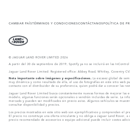
CAMBIAR PAÍS
TÉRMINOS Y CONDICIONES
CONTÁCTANOS
POLÍTICA DE P
© JAGUAR LAND ROVER LIMITED 2026
A partir del 30 de septiembre de 2019, Spotify ya no se incluirá en las InContro
Jaguar Land Rover Limited: Registered office: Abbey Road, Whitley, Coventry C
Nota importante sobre imágenes y especificaciones.
La escasez global de semi
muy dinámica y como resultado de ella, el uso de fotografías en este sitio web 
contacto con el distribuidor de su preferencia, quien podrá dar a conocer las re
Jaguar Land Rover Limited busca constantemente nuevas formas de mejorar las esp
modelo, algunas funciones serán opcionales o vendrán incluidas de serie. La info
mercado y pueden ser modificados sin previo aviso. Algunos vehículos se muestr
consultar disponibilidad y precios.
Los precios mostrados en este sitio web son ejemplificativos y comprenden el pre
El precio no constituye una oferta vinculante y no obliga a Jaguar Land Rover, a 
precio recomendado de accesorios o equipo adicional puede incluir costos adicio