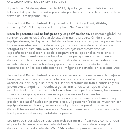
© JAGUAR LAND ROVER LIMITED 2026
A partir del 30 de septiembre de 2019, Spotify ya no se incluirá en las
InControl Apps. Como medio preferido por los clientes, estará disponible a
través del Smartphone Pack.
Jaguar Land Rover Limited: Registered office: Abbey Road, Whitley,
Coventry CV3 4LF. Registered in England No: 1672070
Nota importante sobre imágenes y especificaciones.
La escasez global de
semiconductores está afectando actualmente la producción de ciertos
equipamientos, la disponibilidad de opcionales y los tiempos de producción.
Esta es una situación muy dinámica y como resultado de ella, el uso de
fotografías en este sitio web puede no reflejar completamente las
especificaciones disponibles de equipamientos, opcionales, versiones y
colores. Recomendamos que los clientes se pongan en contacto con el
distribuidor de su preferencia, quien podrá dar a conocer las restricciones
actuales de nuestros vehículos y que no realicen un pedido basándose
únicamente en las especificaciones e imágenes mostradas en este sitio web.
Jaguar Land Rover Limited busca constantemente nuevas formas de mejorar
las especificaciones, el diseño y la producción de sus vehículos, piezas y
accesorios, por lo que se producen modificaciones de forma continua y sin
previo aviso. Según el modelo, algunas funciones serán opcionales o
vendrán incluidas de serie. La información, las especificaciones, los motores
y los colores que aparecen en esta página web se basan en las
especificaciones europeas. Estos pueden variar en función del mercado y
pueden ser modificados sin previo aviso. Algunos vehículos se muestran con
equipamiento opcional y accesorios originales que pueden no estar
disponibles en todos los mercados. Ponte en contacto con tu concesionario
local para consultar disponibilidad y precios.
Los precios mostrados en este sitio web son ejemplificativos y comprenden
el precio de venta recomendado del vehículo, el costo de entrega al
distribuidor, el estimado de IVA, ISAN y otros impuestos, así como los