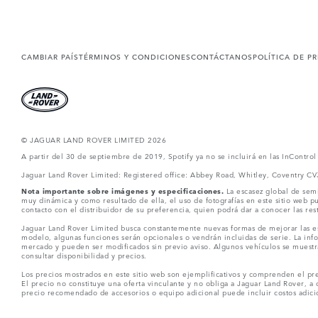
CAMBIAR PAÍS
TÉRMINOS Y CONDICIONES
CONTÁCTANOS
POLÍTICA DE P
© JAGUAR LAND ROVER LIMITED 2026
A partir del 30 de septiembre de 2019, Spotify ya no se incluirá en las InContro
Jaguar Land Rover Limited: Registered office: Abbey Road, Whitley, Coventry C
Nota importante sobre imágenes y especificaciones.
La escasez global de semi
muy dinámica y como resultado de ella, el uso de fotografías en este sitio web 
contacto con el distribuidor de su preferencia, quien podrá dar a conocer las re
Jaguar Land Rover Limited busca constantemente nuevas formas de mejorar las esp
modelo, algunas funciones serán opcionales o vendrán incluidas de serie. La info
mercado y pueden ser modificados sin previo aviso. Algunos vehículos se muestr
consultar disponibilidad y precios.
Los precios mostrados en este sitio web son ejemplificativos y comprenden el pre
El precio no constituye una oferta vinculante y no obliga a Jaguar Land Rover, a 
precio recomendado de accesorios o equipo adicional puede incluir costos adicio