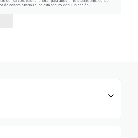
to con su concesionario local para adquirir este accesorio. Utilice
or de concesionarios si no está seguro de su ubicación.
R A