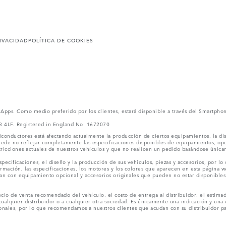
RIVACIDAD
POLÍTICA DE COOKIES
l Apps. Como medio preferido por los clientes, estará disponible a través del Smartpho
V3 4LF. Registered in England No: 1672070
conductores está afectando actualmente la producción de ciertos equipamientos, la dis
puede no reflejar completamente las especificaciones disponibles de equipamientos, o
stricciones actuales de nuestros vehículos y que no realicen un pedido basándose única
ecificaciones, el diseño y la producción de sus vehículos, piezas y accesorios, por lo
rmación, las especificaciones, los motores y los colores que aparecen en esta página w
an con equipamiento opcional y accesorios originales que pueden no estar disponibles 
cio de venta recomendado del vehículo, el costo de entrega al distribuidor, el estimad
cualquier distribuidor o a cualquier otra sociedad. Es únicamente una indicación y una e
nales, por lo que recomendamos a nuestros clientes que acudan con su distribuidor par