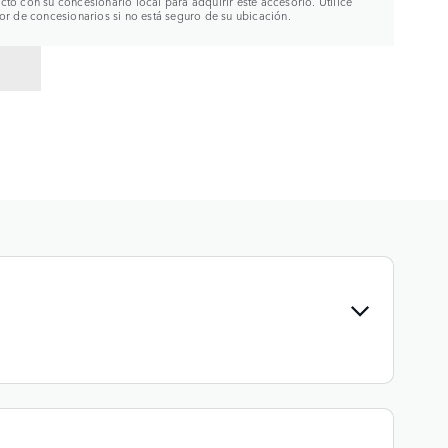
to con su concesionario local para adquirir este accesorio. Utilice
or de concesionarios si no está seguro de su ubicación.
R A