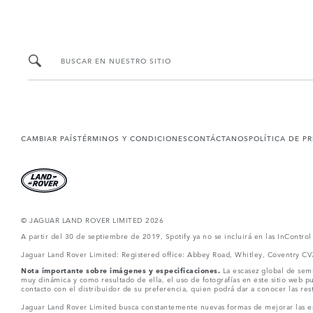
BUSCAR EN NUESTRO SITIO
CAMBIAR PAÍS
TÉRMINOS Y CONDICIONES
CONTÁCTANOS
POLÍTICA DE P
© JAGUAR LAND ROVER LIMITED 2026
A partir del 30 de septiembre de 2019, Spotify ya no se incluirá en las InContro
Jaguar Land Rover Limited: Registered office: Abbey Road, Whitley, Coventry C
Nota importante sobre imágenes y especificaciones.
La escasez global de semi
muy dinámica y como resultado de ella, el uso de fotografías en este sitio web 
contacto con el distribuidor de su preferencia, quien podrá dar a conocer las re
Jaguar Land Rover Limited busca constantemente nuevas formas de mejorar las esp