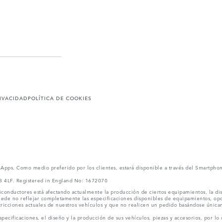
RIVACIDAD
POLÍTICA DE COOKIES
l Apps. Como medio preferido por los clientes, estará disponible a través del Smartpho
V3 4LF. Registered in England No: 1672070
conductores está afectando actualmente la producción de ciertos equipamientos, la dis
puede no reflejar completamente las especificaciones disponibles de equipamientos, o
stricciones actuales de nuestros vehículos y que no realicen un pedido basándose única
ecificaciones, el diseño y la producción de sus vehículos, piezas y accesorios, por lo