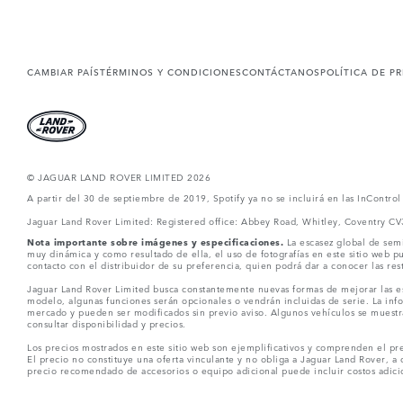
CAMBIAR PAÍS
TÉRMINOS Y CONDICIONES
CONTÁCTANOS
POLÍTICA DE P
© JAGUAR LAND ROVER LIMITED 2026
A partir del 30 de septiembre de 2019, Spotify ya no se incluirá en las InContro
Jaguar Land Rover Limited: Registered office: Abbey Road, Whitley, Coventry C
Nota importante sobre imágenes y especificaciones.
La escasez global de semi
muy dinámica y como resultado de ella, el uso de fotografías en este sitio web 
contacto con el distribuidor de su preferencia, quien podrá dar a conocer las re
Jaguar Land Rover Limited busca constantemente nuevas formas de mejorar las esp
modelo, algunas funciones serán opcionales o vendrán incluidas de serie. La info
mercado y pueden ser modificados sin previo aviso. Algunos vehículos se muestr
consultar disponibilidad y precios.
Los precios mostrados en este sitio web son ejemplificativos y comprenden el pre
El precio no constituye una oferta vinculante y no obliga a Jaguar Land Rover, a 
precio recomendado de accesorios o equipo adicional puede incluir costos adicio