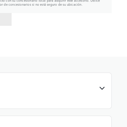
to con su concesionario local para adquirir este accesorio. Utilice
or de concesionarios si no está seguro de su ubicación.
R A