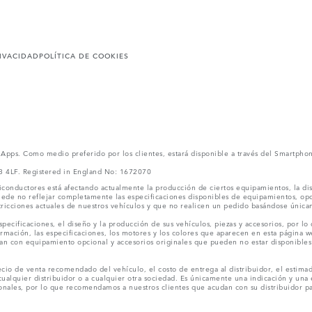
RIVACIDAD
POLÍTICA DE COOKIES
l Apps. Como medio preferido por los clientes, estará disponible a través del Smartpho
V3 4LF. Registered in England No: 1672070
conductores está afectando actualmente la producción de ciertos equipamientos, la dis
puede no reflejar completamente las especificaciones disponibles de equipamientos, o
stricciones actuales de nuestros vehículos y que no realicen un pedido basándose única
ecificaciones, el diseño y la producción de sus vehículos, piezas y accesorios, por lo
rmación, las especificaciones, los motores y los colores que aparecen en esta página w
an con equipamiento opcional y accesorios originales que pueden no estar disponibles 
cio de venta recomendado del vehículo, el costo de entrega al distribuidor, el estimad
cualquier distribuidor o a cualquier otra sociedad. Es únicamente una indicación y una e
nales, por lo que recomendamos a nuestros clientes que acudan con su distribuidor par