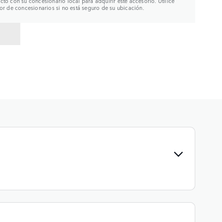
to con su concesionario local para adquirir este accesorio. Utilice
or de concesionarios si no está seguro de su ubicación.
R A