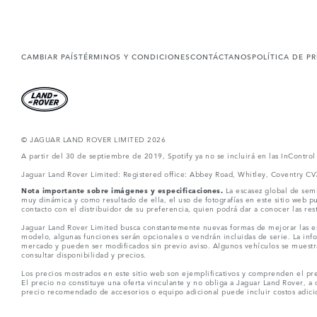
CAMBIAR PAÍS
TÉRMINOS Y CONDICIONES
CONTÁCTANOS
POLÍTICA DE P
© JAGUAR LAND ROVER LIMITED 2026
A partir del 30 de septiembre de 2019, Spotify ya no se incluirá en las InContro
Jaguar Land Rover Limited: Registered office: Abbey Road, Whitley, Coventry C
Nota importante sobre imágenes y especificaciones.
La escasez global de semi
muy dinámica y como resultado de ella, el uso de fotografías en este sitio web 
contacto con el distribuidor de su preferencia, quien podrá dar a conocer las re
Jaguar Land Rover Limited busca constantemente nuevas formas de mejorar las esp
modelo, algunas funciones serán opcionales o vendrán incluidas de serie. La info
mercado y pueden ser modificados sin previo aviso. Algunos vehículos se muestr
consultar disponibilidad y precios.
Los precios mostrados en este sitio web son ejemplificativos y comprenden el pre
El precio no constituye una oferta vinculante y no obliga a Jaguar Land Rover, a 
precio recomendado de accesorios o equipo adicional puede incluir costos adicio