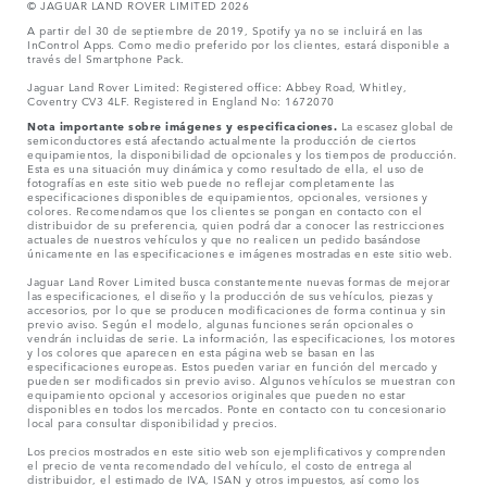
© JAGUAR LAND ROVER LIMITED 2026
A partir del 30 de septiembre de 2019, Spotify ya no se incluirá en las
InControl Apps. Como medio preferido por los clientes, estará disponible a
través del Smartphone Pack.
Jaguar Land Rover Limited: Registered office: Abbey Road, Whitley,
Coventry CV3 4LF. Registered in England No: 1672070
Nota importante sobre imágenes y especificaciones.
La escasez global de
semiconductores está afectando actualmente la producción de ciertos
equipamientos, la disponibilidad de opcionales y los tiempos de producción.
Esta es una situación muy dinámica y como resultado de ella, el uso de
fotografías en este sitio web puede no reflejar completamente las
especificaciones disponibles de equipamientos, opcionales, versiones y
colores. Recomendamos que los clientes se pongan en contacto con el
distribuidor de su preferencia, quien podrá dar a conocer las restricciones
actuales de nuestros vehículos y que no realicen un pedido basándose
únicamente en las especificaciones e imágenes mostradas en este sitio web.
Jaguar Land Rover Limited busca constantemente nuevas formas de mejorar
las especificaciones, el diseño y la producción de sus vehículos, piezas y
accesorios, por lo que se producen modificaciones de forma continua y sin
previo aviso. Según el modelo, algunas funciones serán opcionales o
vendrán incluidas de serie. La información, las especificaciones, los motores
y los colores que aparecen en esta página web se basan en las
especificaciones europeas. Estos pueden variar en función del mercado y
pueden ser modificados sin previo aviso. Algunos vehículos se muestran con
equipamiento opcional y accesorios originales que pueden no estar
disponibles en todos los mercados. Ponte en contacto con tu concesionario
local para consultar disponibilidad y precios.
Los precios mostrados en este sitio web son ejemplificativos y comprenden
el precio de venta recomendado del vehículo, el costo de entrega al
distribuidor, el estimado de IVA, ISAN y otros impuestos, así como los