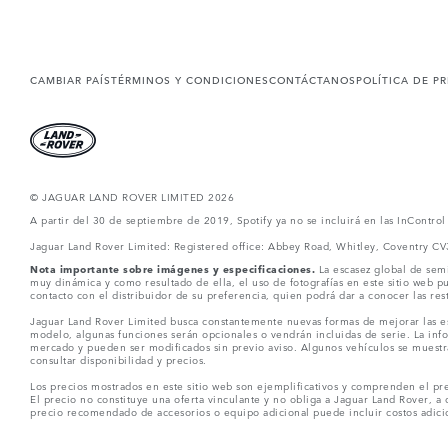
CAMBIAR PAÍS
TÉRMINOS Y CONDICIONES
CONTÁCTANOS
POLÍTICA DE P
© JAGUAR LAND ROVER LIMITED 2026
A partir del 30 de septiembre de 2019, Spotify ya no se incluirá en las InContro
Jaguar Land Rover Limited: Registered office: Abbey Road, Whitley, Coventry C
Nota importante sobre imágenes y especificaciones.
La escasez global de semi
muy dinámica y como resultado de ella, el uso de fotografías en este sitio web 
contacto con el distribuidor de su preferencia, quien podrá dar a conocer las re
Jaguar Land Rover Limited busca constantemente nuevas formas de mejorar las esp
modelo, algunas funciones serán opcionales o vendrán incluidas de serie. La info
mercado y pueden ser modificados sin previo aviso. Algunos vehículos se muestr
consultar disponibilidad y precios.
Los precios mostrados en este sitio web son ejemplificativos y comprenden el pre
El precio no constituye una oferta vinculante y no obliga a Jaguar Land Rover, a 
precio recomendado de accesorios o equipo adicional puede incluir costos adicio