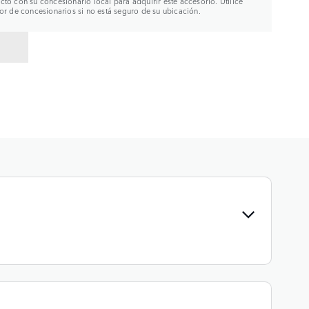
to con su concesionario local para adquirir este accesorio. Utilice
or de concesionarios si no está seguro de su ubicación.
R A