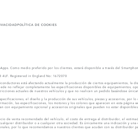
RIVACIDAD
POLÍTICA DE COOKIES
l Apps. Como medio preferido por los clientes, estará disponible a través del Smartpho
V3 4LF. Registered in England No: 1672070
conductores está afectando actualmente la producción de ciertos equipamientos, la dis
puede no reflejar completamente las especificaciones disponibles de equipamientos, o
stricciones actuales de nuestros vehículos y que no realicen un pedido basándose única
ecificaciones, el diseño y la producción de sus vehículos, piezas y accesorios, por lo
rmación, las especificaciones, los motores y los colores que aparecen en esta página w
an con equipamiento opcional y accesorios originales que pueden no estar disponibles 
cio de venta recomendado del vehículo, el costo de entrega al distribuidor, el estimad
cualquier distribuidor o a cualquier otra sociedad. Es únicamente una indicación y una e
nales, por lo que recomendamos a nuestros clientes que acudan con su distribuidor par