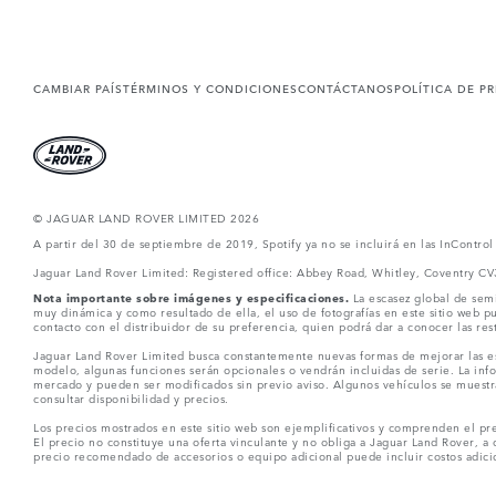
CAMBIAR PAÍS
TÉRMINOS Y CONDICIONES
CONTÁCTANOS
POLÍTICA DE P
© JAGUAR LAND ROVER LIMITED 2026
A partir del 30 de septiembre de 2019, Spotify ya no se incluirá en las InContro
Jaguar Land Rover Limited: Registered office: Abbey Road, Whitley, Coventry C
Nota importante sobre imágenes y especificaciones.
La escasez global de semi
muy dinámica y como resultado de ella, el uso de fotografías en este sitio web 
contacto con el distribuidor de su preferencia, quien podrá dar a conocer las re
Jaguar Land Rover Limited busca constantemente nuevas formas de mejorar las esp
modelo, algunas funciones serán opcionales o vendrán incluidas de serie. La info
mercado y pueden ser modificados sin previo aviso. Algunos vehículos se muestr
consultar disponibilidad y precios.
Los precios mostrados en este sitio web son ejemplificativos y comprenden el pre
El precio no constituye una oferta vinculante y no obliga a Jaguar Land Rover, a 
precio recomendado de accesorios o equipo adicional puede incluir costos adicio