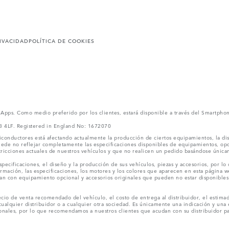
RIVACIDAD
POLÍTICA DE COOKIES
l Apps. Como medio preferido por los clientes, estará disponible a través del Smartpho
V3 4LF. Registered in England No: 1672070
conductores está afectando actualmente la producción de ciertos equipamientos, la dis
puede no reflejar completamente las especificaciones disponibles de equipamientos, o
stricciones actuales de nuestros vehículos y que no realicen un pedido basándose única
ecificaciones, el diseño y la producción de sus vehículos, piezas y accesorios, por lo
rmación, las especificaciones, los motores y los colores que aparecen en esta página w
an con equipamiento opcional y accesorios originales que pueden no estar disponibles 
cio de venta recomendado del vehículo, el costo de entrega al distribuidor, el estimad
cualquier distribuidor o a cualquier otra sociedad. Es únicamente una indicación y una e
nales, por lo que recomendamos a nuestros clientes que acudan con su distribuidor par