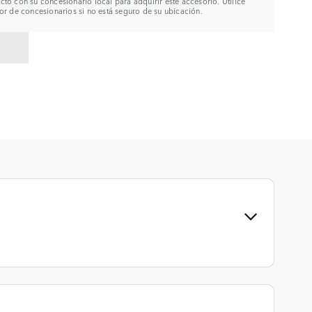
to con su concesionario local para adquirir este accesorio. Utilice
or de concesionarios si no está seguro de su ubicación.
R A