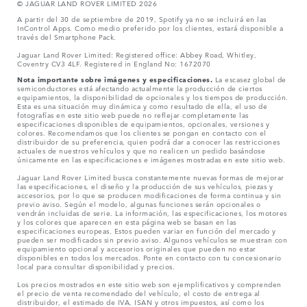
© JAGUAR LAND ROVER LIMITED 2026
A partir del 30 de septiembre de 2019, Spotify ya no se incluirá en las
InControl Apps. Como medio preferido por los clientes, estará disponible a
través del Smartphone Pack.
Jaguar Land Rover Limited: Registered office: Abbey Road, Whitley,
Coventry CV3 4LF. Registered in England No: 1672070
Nota importante sobre imágenes y especificaciones.
La escasez global de
semiconductores está afectando actualmente la producción de ciertos
equipamientos, la disponibilidad de opcionales y los tiempos de producción.
Esta es una situación muy dinámica y como resultado de ella, el uso de
fotografías en este sitio web puede no reflejar completamente las
especificaciones disponibles de equipamientos, opcionales, versiones y
colores. Recomendamos que los clientes se pongan en contacto con el
distribuidor de su preferencia, quien podrá dar a conocer las restricciones
actuales de nuestros vehículos y que no realicen un pedido basándose
únicamente en las especificaciones e imágenes mostradas en este sitio web.
Jaguar Land Rover Limited busca constantemente nuevas formas de mejorar
las especificaciones, el diseño y la producción de sus vehículos, piezas y
accesorios, por lo que se producen modificaciones de forma continua y sin
previo aviso. Según el modelo, algunas funciones serán opcionales o
vendrán incluidas de serie. La información, las especificaciones, los motores
y los colores que aparecen en esta página web se basan en las
especificaciones europeas. Estos pueden variar en función del mercado y
pueden ser modificados sin previo aviso. Algunos vehículos se muestran con
equipamiento opcional y accesorios originales que pueden no estar
disponibles en todos los mercados. Ponte en contacto con tu concesionario
local para consultar disponibilidad y precios.
Los precios mostrados en este sitio web son ejemplificativos y comprenden
el precio de venta recomendado del vehículo, el costo de entrega al
distribuidor, el estimado de IVA, ISAN y otros impuestos, así como los