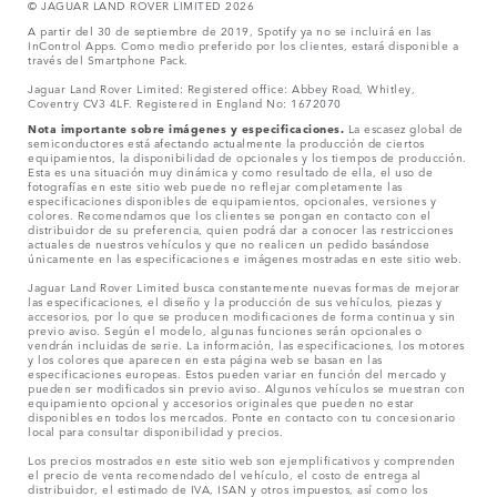
© JAGUAR LAND ROVER LIMITED 2026
A partir del 30 de septiembre de 2019, Spotify ya no se incluirá en las
InControl Apps. Como medio preferido por los clientes, estará disponible a
través del Smartphone Pack.
Jaguar Land Rover Limited: Registered office: Abbey Road, Whitley,
Coventry CV3 4LF. Registered in England No: 1672070
Nota importante sobre imágenes y especificaciones.
La escasez global de
semiconductores está afectando actualmente la producción de ciertos
equipamientos, la disponibilidad de opcionales y los tiempos de producción.
Esta es una situación muy dinámica y como resultado de ella, el uso de
fotografías en este sitio web puede no reflejar completamente las
especificaciones disponibles de equipamientos, opcionales, versiones y
colores. Recomendamos que los clientes se pongan en contacto con el
distribuidor de su preferencia, quien podrá dar a conocer las restricciones
actuales de nuestros vehículos y que no realicen un pedido basándose
únicamente en las especificaciones e imágenes mostradas en este sitio web.
Jaguar Land Rover Limited busca constantemente nuevas formas de mejorar
las especificaciones, el diseño y la producción de sus vehículos, piezas y
accesorios, por lo que se producen modificaciones de forma continua y sin
previo aviso. Según el modelo, algunas funciones serán opcionales o
vendrán incluidas de serie. La información, las especificaciones, los motores
y los colores que aparecen en esta página web se basan en las
especificaciones europeas. Estos pueden variar en función del mercado y
pueden ser modificados sin previo aviso. Algunos vehículos se muestran con
equipamiento opcional y accesorios originales que pueden no estar
disponibles en todos los mercados. Ponte en contacto con tu concesionario
local para consultar disponibilidad y precios.
Los precios mostrados en este sitio web son ejemplificativos y comprenden
el precio de venta recomendado del vehículo, el costo de entrega al
distribuidor, el estimado de IVA, ISAN y otros impuestos, así como los