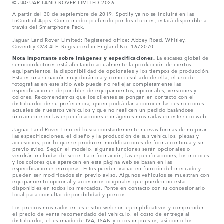
© JAGUAR LAND ROVER LIMITED 2026
A partir del 30 de septiembre de 2019, Spotify ya no se incluirá en las
InControl Apps. Como medio preferido por los clientes, estará disponible a
través del Smartphone Pack.
Jaguar Land Rover Limited: Registered office: Abbey Road, Whitley,
Coventry CV3 4LF. Registered in England No: 1672070
Nota importante sobre imágenes y especificaciones.
La escasez global de
semiconductores está afectando actualmente la producción de ciertos
equipamientos, la disponibilidad de opcionales y los tiempos de producción.
Esta es una situación muy dinámica y como resultado de ella, el uso de
fotografías en este sitio web puede no reflejar completamente las
especificaciones disponibles de equipamientos, opcionales, versiones y
colores. Recomendamos que los clientes se pongan en contacto con el
distribuidor de su preferencia, quien podrá dar a conocer las restricciones
actuales de nuestros vehículos y que no realicen un pedido basándose
únicamente en las especificaciones e imágenes mostradas en este sitio web.
Jaguar Land Rover Limited busca constantemente nuevas formas de mejorar
las especificaciones, el diseño y la producción de sus vehículos, piezas y
accesorios, por lo que se producen modificaciones de forma continua y sin
previo aviso. Según el modelo, algunas funciones serán opcionales o
vendrán incluidas de serie. La información, las especificaciones, los motores
y los colores que aparecen en esta página web se basan en las
especificaciones europeas. Estos pueden variar en función del mercado y
pueden ser modificados sin previo aviso. Algunos vehículos se muestran con
equipamiento opcional y accesorios originales que pueden no estar
disponibles en todos los mercados. Ponte en contacto con tu concesionario
local para consultar disponibilidad y precios.
Los precios mostrados en este sitio web son ejemplificativos y comprenden
el precio de venta recomendado del vehículo, el costo de entrega al
distribuidor, el estimado de IVA, ISAN y otros impuestos, así como los