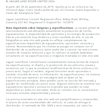
© JAGUAR LAND ROVER LIMITED 2026
A partir del 30 de septiembre de 2019, Spotify ya no se incluirá en las
InControl Apps. Como medio preferido por los clientes, estará disponible a
través del Smartphone Pack.
Jaguar Land Rover Limited: Registered office: Abbey Road, Whitley,
Coventry CV3 4LF. Registered in England No: 1672070
Nota importante sobre imágenes y especificaciones.
La escasez global de
semiconductores está afectando actualmente la producción de ciertos
equipamientos, la disponibilidad de opcionales y los tiempos de producción.
Esta es una situación muy dinámica y como resultado de ella, el uso de
fotografías en este sitio web puede no reflejar completamente las
especificaciones disponibles de equipamientos, opcionales, versiones y
colores. Recomendamos que los clientes se pongan en contacto con el
distribuidor de su preferencia, quien podrá dar a conocer las restricciones
actuales de nuestros vehículos y que no realicen un pedido basándose
únicamente en las especificaciones e imágenes mostradas en este sitio web.
Jaguar Land Rover Limited busca constantemente nuevas formas de mejorar
las especificaciones, el diseño y la producción de sus vehículos, piezas y
accesorios, por lo que se producen modificaciones de forma continua y sin
previo aviso. Según el modelo, algunas funciones serán opcionales o
vendrán incluidas de serie. La información, las especificaciones, los motores
y los colores que aparecen en esta página web se basan en las
especificaciones europeas. Estos pueden variar en función del mercado y
pueden ser modificados sin previo aviso. Algunos vehículos se muestran con
equipamiento opcional y accesorios originales que pueden no estar
disponibles en todos los mercados. Ponte en contacto con tu concesionario
local para consultar disponibilidad y precios.
Los precios mostrados en este sitio web son ejemplificativos y comprenden
el precio de venta recomendado del vehículo, el costo de entrega al
distribuidor, el estimado de IVA, ISAN y otros impuestos, así como los