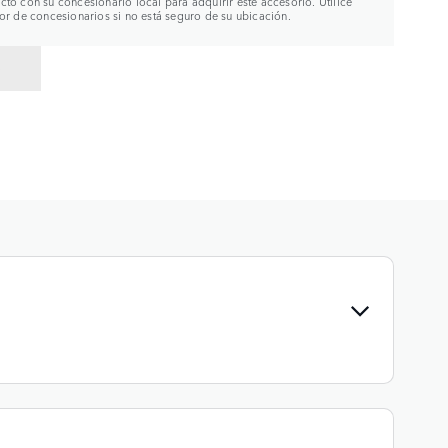
to con su concesionario local para adquirir este accesorio. Utilice
or de concesionarios si no está seguro de su ubicación.
R A