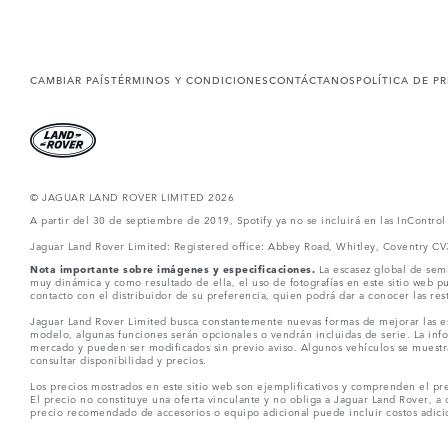
CAMBIAR PAÍS
TÉRMINOS Y CONDICIONES
CONTÁCTANOS
POLÍTICA DE P
© JAGUAR LAND ROVER LIMITED 2026
A partir del 30 de septiembre de 2019, Spotify ya no se incluirá en las InContro
Jaguar Land Rover Limited: Registered office: Abbey Road, Whitley, Coventry C
Nota importante sobre imágenes y especificaciones.
La escasez global de semi
muy dinámica y como resultado de ella, el uso de fotografías en este sitio web 
contacto con el distribuidor de su preferencia, quien podrá dar a conocer las re
Jaguar Land Rover Limited busca constantemente nuevas formas de mejorar las esp
modelo, algunas funciones serán opcionales o vendrán incluidas de serie. La info
mercado y pueden ser modificados sin previo aviso. Algunos vehículos se muestr
consultar disponibilidad y precios.
Los precios mostrados en este sitio web son ejemplificativos y comprenden el pre
El precio no constituye una oferta vinculante y no obliga a Jaguar Land Rover, a 
precio recomendado de accesorios o equipo adicional puede incluir costos adicio