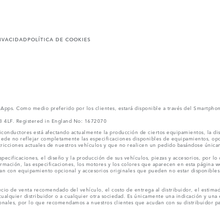
RIVACIDAD
POLÍTICA DE COOKIES
l Apps. Como medio preferido por los clientes, estará disponible a través del Smartpho
V3 4LF. Registered in England No: 1672070
conductores está afectando actualmente la producción de ciertos equipamientos, la dis
puede no reflejar completamente las especificaciones disponibles de equipamientos, o
stricciones actuales de nuestros vehículos y que no realicen un pedido basándose única
ecificaciones, el diseño y la producción de sus vehículos, piezas y accesorios, por lo
rmación, las especificaciones, los motores y los colores que aparecen en esta página w
an con equipamiento opcional y accesorios originales que pueden no estar disponibles 
cio de venta recomendado del vehículo, el costo de entrega al distribuidor, el estimad
cualquier distribuidor o a cualquier otra sociedad. Es únicamente una indicación y una e
nales, por lo que recomendamos a nuestros clientes que acudan con su distribuidor par