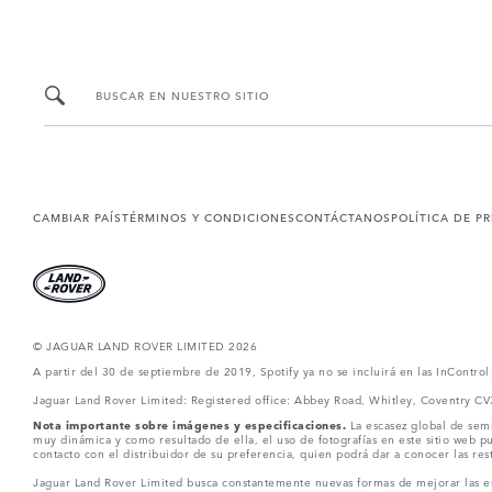
BUSCAR EN NUESTRO SITIO
CAMBIAR PAÍS
TÉRMINOS Y CONDICIONES
CONTÁCTANOS
POLÍTICA DE P
© JAGUAR LAND ROVER LIMITED 2026
A partir del 30 de septiembre de 2019, Spotify ya no se incluirá en las InContro
Jaguar Land Rover Limited: Registered office: Abbey Road, Whitley, Coventry C
Nota importante sobre imágenes y especificaciones.
La escasez global de semi
muy dinámica y como resultado de ella, el uso de fotografías en este sitio web 
contacto con el distribuidor de su preferencia, quien podrá dar a conocer las re
Jaguar Land Rover Limited busca constantemente nuevas formas de mejorar las esp