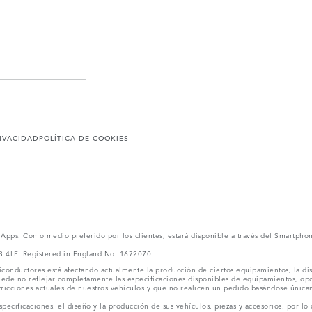
RIVACIDAD
POLÍTICA DE COOKIES
l Apps. Como medio preferido por los clientes, estará disponible a través del Smartpho
V3 4LF. Registered in England No: 1672070
conductores está afectando actualmente la producción de ciertos equipamientos, la dis
puede no reflejar completamente las especificaciones disponibles de equipamientos, o
stricciones actuales de nuestros vehículos y que no realicen un pedido basándose única
ecificaciones, el diseño y la producción de sus vehículos, piezas y accesorios, por lo