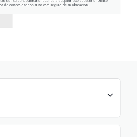
to con su concesionario local para adquirir este accesorio. Utilice
or de concesionarios si no está seguro de su ubicación.
R A