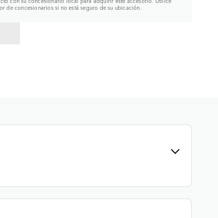
to con su concesionario local para adquirir este accesorio. Utilice
or de concesionarios si no está seguro de su ubicación.
R A