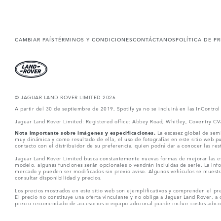
CAMBIAR PAÍS
TÉRMINOS Y CONDICIONES
CONTÁCTANOS
POLÍTICA DE P
© JAGUAR LAND ROVER LIMITED 2026
A partir del 30 de septiembre de 2019, Spotify ya no se incluirá en las InContro
Jaguar Land Rover Limited: Registered office: Abbey Road, Whitley, Coventry C
Nota importante sobre imágenes y especificaciones.
La escasez global de semi
muy dinámica y como resultado de ella, el uso de fotografías en este sitio web 
contacto con el distribuidor de su preferencia, quien podrá dar a conocer las re
Jaguar Land Rover Limited busca constantemente nuevas formas de mejorar las esp
modelo, algunas funciones serán opcionales o vendrán incluidas de serie. La info
mercado y pueden ser modificados sin previo aviso. Algunos vehículos se muestr
consultar disponibilidad y precios.
Los precios mostrados en este sitio web son ejemplificativos y comprenden el pre
El precio no constituye una oferta vinculante y no obliga a Jaguar Land Rover, a 
precio recomendado de accesorios o equipo adicional puede incluir costos adicio