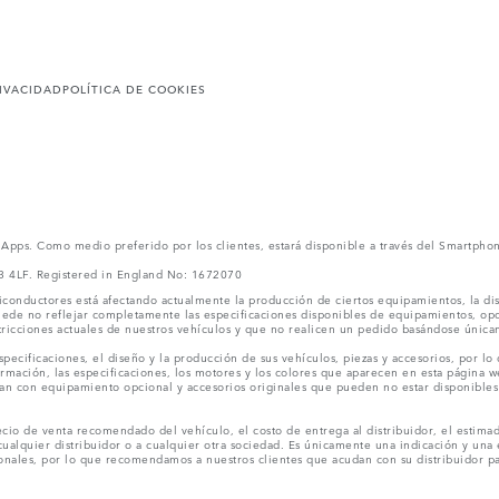
RIVACIDAD
POLÍTICA DE COOKIES
l Apps. Como medio preferido por los clientes, estará disponible a través del Smartpho
V3 4LF. Registered in England No: 1672070
conductores está afectando actualmente la producción de ciertos equipamientos, la dis
puede no reflejar completamente las especificaciones disponibles de equipamientos, o
stricciones actuales de nuestros vehículos y que no realicen un pedido basándose única
ecificaciones, el diseño y la producción de sus vehículos, piezas y accesorios, por lo
rmación, las especificaciones, los motores y los colores que aparecen en esta página w
an con equipamiento opcional y accesorios originales que pueden no estar disponibles 
cio de venta recomendado del vehículo, el costo de entrega al distribuidor, el estimad
cualquier distribuidor o a cualquier otra sociedad. Es únicamente una indicación y una e
nales, por lo que recomendamos a nuestros clientes que acudan con su distribuidor par