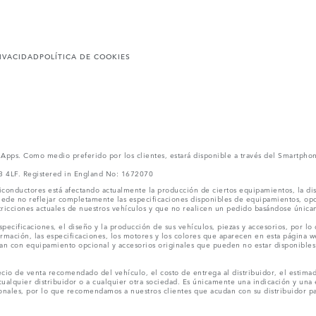
RIVACIDAD
POLÍTICA DE COOKIES
l Apps. Como medio preferido por los clientes, estará disponible a través del Smartpho
V3 4LF. Registered in England No: 1672070
conductores está afectando actualmente la producción de ciertos equipamientos, la dis
puede no reflejar completamente las especificaciones disponibles de equipamientos, o
stricciones actuales de nuestros vehículos y que no realicen un pedido basándose única
ecificaciones, el diseño y la producción de sus vehículos, piezas y accesorios, por lo
rmación, las especificaciones, los motores y los colores que aparecen en esta página w
an con equipamiento opcional y accesorios originales que pueden no estar disponibles 
cio de venta recomendado del vehículo, el costo de entrega al distribuidor, el estimad
cualquier distribuidor o a cualquier otra sociedad. Es únicamente una indicación y una e
nales, por lo que recomendamos a nuestros clientes que acudan con su distribuidor par