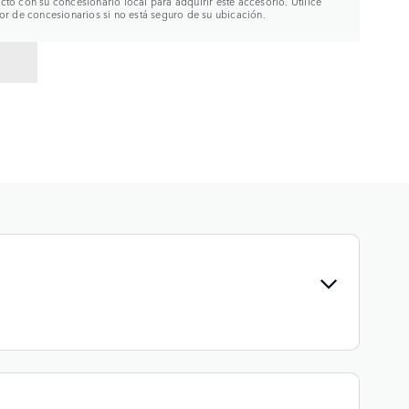
to con su concesionario local para adquirir este accesorio. Utilice
or de concesionarios si no está seguro de su ubicación.
R A