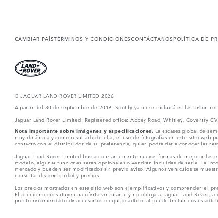
CAMBIAR PAÍS
TÉRMINOS Y CONDICIONES
CONTÁCTANOS
POLÍTICA DE P
© JAGUAR LAND ROVER LIMITED 2026
A partir del 30 de septiembre de 2019, Spotify ya no se incluirá en las InContro
Jaguar Land Rover Limited: Registered office: Abbey Road, Whitley, Coventry C
Nota importante sobre imágenes y especificaciones.
La escasez global de semi
muy dinámica y como resultado de ella, el uso de fotografías en este sitio web 
contacto con el distribuidor de su preferencia, quien podrá dar a conocer las re
Jaguar Land Rover Limited busca constantemente nuevas formas de mejorar las esp
modelo, algunas funciones serán opcionales o vendrán incluidas de serie. La info
mercado y pueden ser modificados sin previo aviso. Algunos vehículos se muestr
consultar disponibilidad y precios.
Los precios mostrados en este sitio web son ejemplificativos y comprenden el pre
El precio no constituye una oferta vinculante y no obliga a Jaguar Land Rover, a 
precio recomendado de accesorios o equipo adicional puede incluir costos adicio