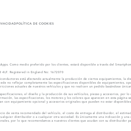
RIVACIDAD
POLÍTICA DE COOKIES
l Apps. Como medio preferido por los clientes, estará disponible a través del Smartpho
V3 4LF. Registered in England No: 1672070
conductores está afectando actualmente la producción de ciertos equipamientos, la dis
puede no reflejar completamente las especificaciones disponibles de equipamientos, o
stricciones actuales de nuestros vehículos y que no realicen un pedido basándose única
ecificaciones, el diseño y la producción de sus vehículos, piezas y accesorios, por lo
rmación, las especificaciones, los motores y los colores que aparecen en esta página w
an con equipamiento opcional y accesorios originales que pueden no estar disponibles 
cio de venta recomendado del vehículo, el costo de entrega al distribuidor, el estimad
cualquier distribuidor o a cualquier otra sociedad. Es únicamente una indicación y una e
nales, por lo que recomendamos a nuestros clientes que acudan con su distribuidor par