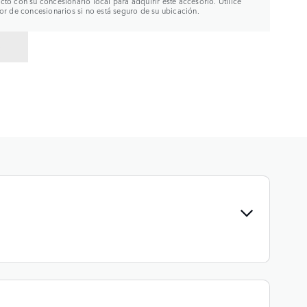
to con su concesionario local para adquirir este accesorio. Utilice
or de concesionarios si no está seguro de su ubicación.
R A