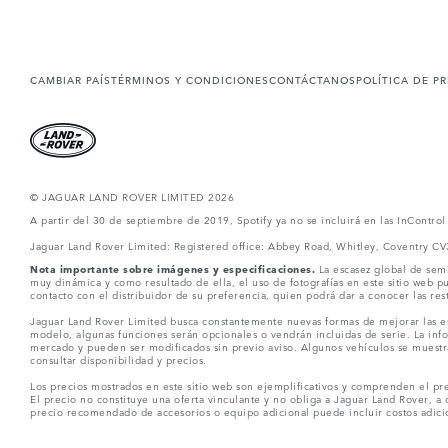
CAMBIAR PAÍS
TÉRMINOS Y CONDICIONES
CONTÁCTANOS
POLÍTICA DE P
© JAGUAR LAND ROVER LIMITED 2026
A partir del 30 de septiembre de 2019, Spotify ya no se incluirá en las InContro
Jaguar Land Rover Limited: Registered office: Abbey Road, Whitley, Coventry C
Nota importante sobre imágenes y especificaciones.
La escasez global de semi
muy dinámica y como resultado de ella, el uso de fotografías en este sitio web 
contacto con el distribuidor de su preferencia, quien podrá dar a conocer las re
Jaguar Land Rover Limited busca constantemente nuevas formas de mejorar las esp
modelo, algunas funciones serán opcionales o vendrán incluidas de serie. La info
mercado y pueden ser modificados sin previo aviso. Algunos vehículos se muestr
consultar disponibilidad y precios.
Los precios mostrados en este sitio web son ejemplificativos y comprenden el pre
El precio no constituye una oferta vinculante y no obliga a Jaguar Land Rover, a 
precio recomendado de accesorios o equipo adicional puede incluir costos adicio