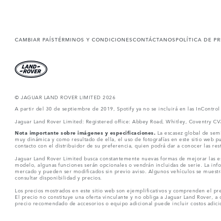
CAMBIAR PAÍS
TÉRMINOS Y CONDICIONES
CONTÁCTANOS
POLÍTICA DE P
© JAGUAR LAND ROVER LIMITED 2026
A partir del 30 de septiembre de 2019, Spotify ya no se incluirá en las InContro
Jaguar Land Rover Limited: Registered office: Abbey Road, Whitley, Coventry C
Nota importante sobre imágenes y especificaciones.
La escasez global de semi
muy dinámica y como resultado de ella, el uso de fotografías en este sitio web 
contacto con el distribuidor de su preferencia, quien podrá dar a conocer las re
Jaguar Land Rover Limited busca constantemente nuevas formas de mejorar las esp
modelo, algunas funciones serán opcionales o vendrán incluidas de serie. La info
mercado y pueden ser modificados sin previo aviso. Algunos vehículos se muestr
consultar disponibilidad y precios.
Los precios mostrados en este sitio web son ejemplificativos y comprenden el pre
El precio no constituye una oferta vinculante y no obliga a Jaguar Land Rover, a 
precio recomendado de accesorios o equipo adicional puede incluir costos adicio