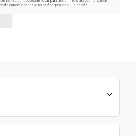
to con su concesionario local para adquirir este accesorio. Utilice
or de concesionarios si no está seguro de su ubicación.
R A