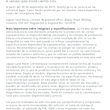
© JAGUAR LAND ROVER LIMITED 2026
A partir del 30 de septiembre de 2019, Spotify ya no se incluirá en las
InControl Apps. Como medio preferido por los clientes, estará disponible a
través del Smartphone Pack.
Jaguar Land Rover Limited: Registered office: Abbey Road, Whitley,
Coventry CV3 4LF. Registered in England No: 1672070
Nota importante sobre imágenes y especificaciones.
La escasez global de
semiconductores está afectando actualmente la producción de ciertos
equipamientos, la disponibilidad de opcionales y los tiempos de producción.
Esta es una situación muy dinámica y como resultado de ella, el uso de
fotografías en este sitio web puede no reflejar completamente las
especificaciones disponibles de equipamientos, opcionales, versiones y
colores. Recomendamos que los clientes se pongan en contacto con el
distribuidor de su preferencia, quien podrá dar a conocer las restricciones
actuales de nuestros vehículos y que no realicen un pedido basándose
únicamente en las especificaciones e imágenes mostradas en este sitio web.
Jaguar Land Rover Limited busca constantemente nuevas formas de mejorar
las especificaciones, el diseño y la producción de sus vehículos, piezas y
accesorios, por lo que se producen modificaciones de forma continua y sin
previo aviso. Según el modelo, algunas funciones serán opcionales o
vendrán incluidas de serie. La información, las especificaciones, los motores
y los colores que aparecen en esta página web se basan en las
especificaciones europeas. Estos pueden variar en función del mercado y
pueden ser modificados sin previo aviso. Algunos vehículos se muestran con
equipamiento opcional y accesorios originales que pueden no estar
disponibles en todos los mercados. Ponte en contacto con tu concesionario
local para consultar disponibilidad y precios.
Los precios mostrados en este sitio web son ejemplificativos y comprenden
el precio de venta recomendado del vehículo, el costo de entrega al
distribuidor, el estimado de IVA, ISAN y otros impuestos, así como los