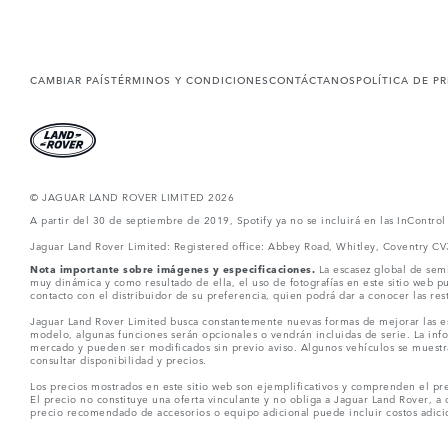
CAMBIAR PAÍS
TÉRMINOS Y CONDICIONES
CONTÁCTANOS
POLÍTICA DE P
© JAGUAR LAND ROVER LIMITED 2026
A partir del 30 de septiembre de 2019, Spotify ya no se incluirá en las InContro
Jaguar Land Rover Limited: Registered office: Abbey Road, Whitley, Coventry C
Nota importante sobre imágenes y especificaciones.
La escasez global de semi
muy dinámica y como resultado de ella, el uso de fotografías en este sitio web 
contacto con el distribuidor de su preferencia, quien podrá dar a conocer las re
Jaguar Land Rover Limited busca constantemente nuevas formas de mejorar las esp
modelo, algunas funciones serán opcionales o vendrán incluidas de serie. La info
mercado y pueden ser modificados sin previo aviso. Algunos vehículos se muestr
consultar disponibilidad y precios.
Los precios mostrados en este sitio web son ejemplificativos y comprenden el pre
El precio no constituye una oferta vinculante y no obliga a Jaguar Land Rover, a 
precio recomendado de accesorios o equipo adicional puede incluir costos adicio