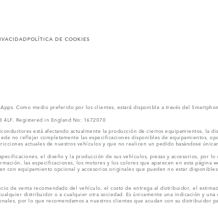
RIVACIDAD
POLÍTICA DE COOKIES
l Apps. Como medio preferido por los clientes, estará disponible a través del Smartpho
V3 4LF. Registered in England No: 1672070
conductores está afectando actualmente la producción de ciertos equipamientos, la dis
puede no reflejar completamente las especificaciones disponibles de equipamientos, o
stricciones actuales de nuestros vehículos y que no realicen un pedido basándose única
ecificaciones, el diseño y la producción de sus vehículos, piezas y accesorios, por lo
rmación, las especificaciones, los motores y los colores que aparecen en esta página w
an con equipamiento opcional y accesorios originales que pueden no estar disponibles 
cio de venta recomendado del vehículo, el costo de entrega al distribuidor, el estimad
cualquier distribuidor o a cualquier otra sociedad. Es únicamente una indicación y una e
nales, por lo que recomendamos a nuestros clientes que acudan con su distribuidor par