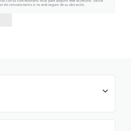
to con su concesionario local para adquirir este accesorio. Utilice
or de concesionarios si no está seguro de su ubicación.
R A