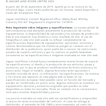
© JAGUAR LAND ROVER LIMITED 2026
A partir del 30 de septiembre de 2019, Spotify ya no se incluirá en las
InControl Apps. Como medio preferido por los clientes, estará disponible a
través del Smartphone Pack.
Jaguar Land Rover Limited: Registered office: Abbey Road, Whitley,
Coventry CV3 4LF. Registered in England No: 1672070
Nota importante sobre imágenes y especificaciones.
La escasez global de
semiconductores está afectando actualmente la producción de ciertos
equipamientos, la disponibilidad de opcionales y los tiempos de producción.
Esta es una situación muy dinámica y como resultado de ella, el uso de
fotografías en este sitio web puede no reflejar completamente las
especificaciones disponibles de equipamientos, opcionales, versiones y
colores. Recomendamos que los clientes se pongan en contacto con el
distribuidor de su preferencia, quien podrá dar a conocer las restricciones
actuales de nuestros vehículos y que no realicen un pedido basándose
únicamente en las especificaciones e imágenes mostradas en este sitio web.
Jaguar Land Rover Limited busca constantemente nuevas formas de mejorar
las especificaciones, el diseño y la producción de sus vehículos, piezas y
accesorios, por lo que se producen modificaciones de forma continua y sin
previo aviso. Según el modelo, algunas funciones serán opcionales o
vendrán incluidas de serie. La información, las especificaciones, los motores
y los colores que aparecen en esta página web se basan en las
especificaciones europeas. Estos pueden variar en función del mercado y
pueden ser modificados sin previo aviso. Algunos vehículos se muestran con
equipamiento opcional y accesorios originales que pueden no estar
disponibles en todos los mercados. Ponte en contacto con tu concesionario
local para consultar disponibilidad y precios.
Los precios mostrados en este sitio web son ejemplificativos y comprenden
el precio de venta recomendado del vehículo, el costo de entrega al
distribuidor, el estimado de IVA, ISAN y otros impuestos, así como los