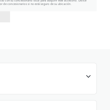
to con su concesionario local para adquirir este accesorio. Utilice
or de concesionarios si no está seguro de su ubicación.
R A