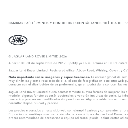
CAMBIAR PAÍS
TÉRMINOS Y CONDICIONES
CONTÁCTANOS
POLÍTICA DE P
© JAGUAR LAND ROVER LIMITED 2026
A partir del 30 de septiembre de 2019, Spotify ya no se incluirá en las InContro
Jaguar Land Rover Limited: Registered office: Abbey Road, Whitley, Coventry C
Nota importante sobre imágenes y especificaciones.
La escasez global de semi
muy dinámica y como resultado de ella, el uso de fotografías en este sitio web 
contacto con el distribuidor de su preferencia, quien podrá dar a conocer las re
Jaguar Land Rover Limited busca constantemente nuevas formas de mejorar las esp
modelo, algunas funciones serán opcionales o vendrán incluidas de serie. La info
mercado y pueden ser modificados sin previo aviso. Algunos vehículos se muestr
consultar disponibilidad y precios.
Los precios mostrados en este sitio web son ejemplificativos y comprenden el pre
El precio no constituye una oferta vinculante y no obliga a Jaguar Land Rover, a 
precio recomendado de accesorios o equipo adicional puede incluir costos adicio