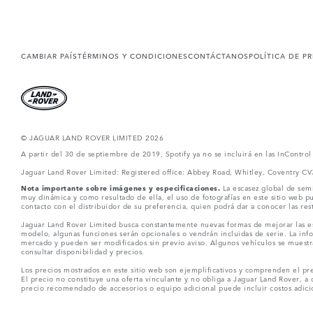
CAMBIAR PAÍS
TÉRMINOS Y CONDICIONES
CONTÁCTANOS
POLÍTICA DE P
© JAGUAR LAND ROVER LIMITED 2026
A partir del 30 de septiembre de 2019, Spotify ya no se incluirá en las InContro
Jaguar Land Rover Limited: Registered office: Abbey Road, Whitley, Coventry C
Nota importante sobre imágenes y especificaciones.
La escasez global de semi
muy dinámica y como resultado de ella, el uso de fotografías en este sitio web 
contacto con el distribuidor de su preferencia, quien podrá dar a conocer las re
Jaguar Land Rover Limited busca constantemente nuevas formas de mejorar las esp
modelo, algunas funciones serán opcionales o vendrán incluidas de serie. La info
mercado y pueden ser modificados sin previo aviso. Algunos vehículos se muestr
consultar disponibilidad y precios.
Los precios mostrados en este sitio web son ejemplificativos y comprenden el pre
El precio no constituye una oferta vinculante y no obliga a Jaguar Land Rover, a 
precio recomendado de accesorios o equipo adicional puede incluir costos adicio