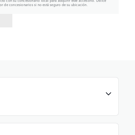
to con su concesionario local para adquirir este accesorio. Utilice
or de concesionarios si no está seguro de su ubicación.
R A