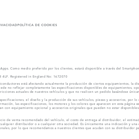
RIVACIDAD
POLÍTICA DE COOKIES
l Apps. Como medio preferido por los clientes, estará disponible a través del Smartpho
V3 4LF. Registered in England No: 1672070
conductores está afectando actualmente la producción de ciertos equipamientos, la dis
puede no reflejar completamente las especificaciones disponibles de equipamientos, o
stricciones actuales de nuestros vehículos y que no realicen un pedido basándose única
ecificaciones, el diseño y la producción de sus vehículos, piezas y accesorios, por lo
rmación, las especificaciones, los motores y los colores que aparecen en esta página w
an con equipamiento opcional y accesorios originales que pueden no estar disponibles 
cio de venta recomendado del vehículo, el costo de entrega al distribuidor, el estimad
cualquier distribuidor o a cualquier otra sociedad. Es únicamente una indicación y una e
nales, por lo que recomendamos a nuestros clientes que acudan con su distribuidor par