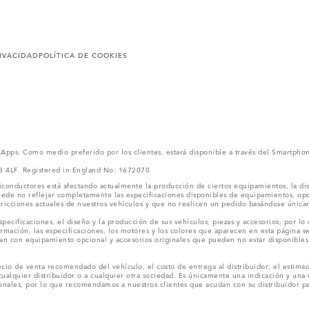
RIVACIDAD
POLÍTICA DE COOKIES
l Apps. Como medio preferido por los clientes, estará disponible a través del Smartpho
V3 4LF. Registered in England No: 1672070
conductores está afectando actualmente la producción de ciertos equipamientos, la dis
puede no reflejar completamente las especificaciones disponibles de equipamientos, o
stricciones actuales de nuestros vehículos y que no realicen un pedido basándose única
ecificaciones, el diseño y la producción de sus vehículos, piezas y accesorios, por lo
rmación, las especificaciones, los motores y los colores que aparecen en esta página w
an con equipamiento opcional y accesorios originales que pueden no estar disponibles 
cio de venta recomendado del vehículo, el costo de entrega al distribuidor, el estimad
cualquier distribuidor o a cualquier otra sociedad. Es únicamente una indicación y una e
nales, por lo que recomendamos a nuestros clientes que acudan con su distribuidor par