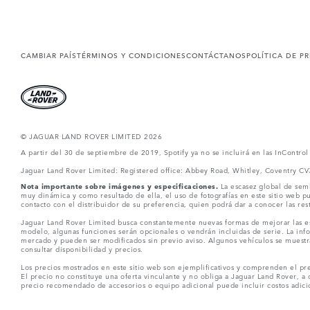
CAMBIAR PAÍS
TÉRMINOS Y CONDICIONES
CONTÁCTANOS
POLÍTICA DE P
© JAGUAR LAND ROVER LIMITED 2026
A partir del 30 de septiembre de 2019, Spotify ya no se incluirá en las InContro
Jaguar Land Rover Limited: Registered office: Abbey Road, Whitley, Coventry C
Nota importante sobre imágenes y especificaciones.
La escasez global de semi
muy dinámica y como resultado de ella, el uso de fotografías en este sitio web 
contacto con el distribuidor de su preferencia, quien podrá dar a conocer las re
Jaguar Land Rover Limited busca constantemente nuevas formas de mejorar las esp
modelo, algunas funciones serán opcionales o vendrán incluidas de serie. La info
mercado y pueden ser modificados sin previo aviso. Algunos vehículos se muestr
consultar disponibilidad y precios.
Los precios mostrados en este sitio web son ejemplificativos y comprenden el pre
El precio no constituye una oferta vinculante y no obliga a Jaguar Land Rover, a 
precio recomendado de accesorios o equipo adicional puede incluir costos adicio