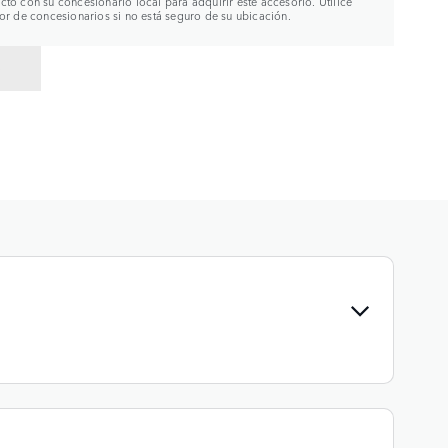
to con su concesionario local para adquirir este accesorio. Utilice
or de concesionarios si no está seguro de su ubicación.
R A