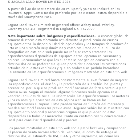
© JAGUAR LAND ROVER LIMITED 2026
A partir del 30 de septiembre de 2019, Spotify ya no se incluirá en las
InControl Apps. Como medio preferido por los clientes, estará disponible a
través del Smartphone Pack.
Jaguar Land Rover Limited: Registered office: Abbey Road, Whitley,
Coventry CV3 4LF. Registered in England No: 1672070
Nota importante sobre imágenes y especificaciones.
La escasez global de
semiconductores está afectando actualmente la producción de ciertos
equipamientos, la disponibilidad de opcionales y los tiempos de producción.
Esta es una situación muy dinámica y como resultado de ella, el uso de
fotografías en este sitio web puede no reflejar completamente las
especificaciones disponibles de equipamientos, opcionales, versiones y
colores. Recomendamos que los clientes se pongan en contacto con el
distribuidor de su preferencia, quien podrá dar a conocer las restricciones
actuales de nuestros vehículos y que no realicen un pedido basándose
únicamente en las especificaciones e imágenes mostradas en este sitio web.
Jaguar Land Rover Limited busca constantemente nuevas formas de mejorar
las especificaciones, el diseño y la producción de sus vehículos, piezas y
accesorios, por lo que se producen modificaciones de forma continua y sin
previo aviso. Según el modelo, algunas funciones serán opcionales o
vendrán incluidas de serie. La información, las especificaciones, los motores
y los colores que aparecen en esta página web se basan en las
especificaciones europeas. Estos pueden variar en función del mercado y
pueden ser modificados sin previo aviso. Algunos vehículos se muestran con
equipamiento opcional y accesorios originales que pueden no estar
disponibles en todos los mercados. Ponte en contacto con tu concesionario
local para consultar disponibilidad y precios.
Los precios mostrados en este sitio web son ejemplificativos y comprenden
el precio de venta recomendado del vehículo, el costo de entrega al
distribuidor, el estimado de IVA, ISAN y otros impuestos, así como los