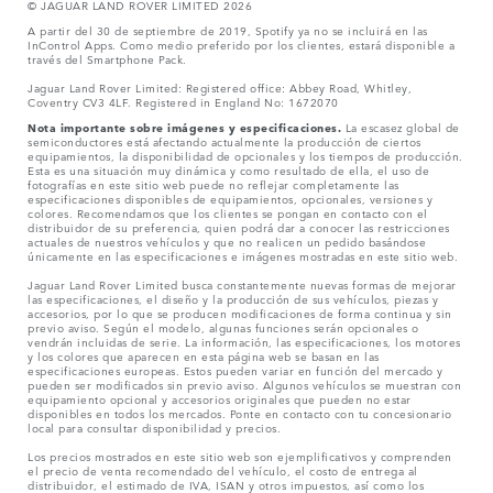
© JAGUAR LAND ROVER LIMITED 2026
A partir del 30 de septiembre de 2019, Spotify ya no se incluirá en las
InControl Apps. Como medio preferido por los clientes, estará disponible a
través del Smartphone Pack.
Jaguar Land Rover Limited: Registered office: Abbey Road, Whitley,
Coventry CV3 4LF. Registered in England No: 1672070
Nota importante sobre imágenes y especificaciones.
La escasez global de
semiconductores está afectando actualmente la producción de ciertos
equipamientos, la disponibilidad de opcionales y los tiempos de producción.
Esta es una situación muy dinámica y como resultado de ella, el uso de
fotografías en este sitio web puede no reflejar completamente las
especificaciones disponibles de equipamientos, opcionales, versiones y
colores. Recomendamos que los clientes se pongan en contacto con el
distribuidor de su preferencia, quien podrá dar a conocer las restricciones
actuales de nuestros vehículos y que no realicen un pedido basándose
únicamente en las especificaciones e imágenes mostradas en este sitio web.
Jaguar Land Rover Limited busca constantemente nuevas formas de mejorar
las especificaciones, el diseño y la producción de sus vehículos, piezas y
accesorios, por lo que se producen modificaciones de forma continua y sin
previo aviso. Según el modelo, algunas funciones serán opcionales o
vendrán incluidas de serie. La información, las especificaciones, los motores
y los colores que aparecen en esta página web se basan en las
especificaciones europeas. Estos pueden variar en función del mercado y
pueden ser modificados sin previo aviso. Algunos vehículos se muestran con
equipamiento opcional y accesorios originales que pueden no estar
disponibles en todos los mercados. Ponte en contacto con tu concesionario
local para consultar disponibilidad y precios.
Los precios mostrados en este sitio web son ejemplificativos y comprenden
el precio de venta recomendado del vehículo, el costo de entrega al
distribuidor, el estimado de IVA, ISAN y otros impuestos, así como los