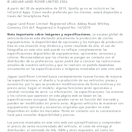
© JAGUAR LAND ROVER LIMITED 2026
A partir del 30 de septiembre de 2019, Spotify ya no se incluirá en las
InControl Apps. Como medio preferido por los clientes, estará disponible a
través del Smartphone Pack.
Jaguar Land Rover Limited: Registered office: Abbey Road, Whitley,
Coventry CV3 4LF. Registered in England No: 1672070
Nota importante sobre imágenes y especificaciones.
La escasez global de
semiconductores está afectando actualmente la producción de ciertos
equipamientos, la disponibilidad de opcionales y los tiempos de producción.
Esta es una situación muy dinámica y como resultado de ella, el uso de
fotografías en este sitio web puede no reflejar completamente las
especificaciones disponibles de equipamientos, opcionales, versiones y
colores. Recomendamos que los clientes se pongan en contacto con el
distribuidor de su preferencia, quien podrá dar a conocer las restricciones
actuales de nuestros vehículos y que no realicen un pedido basándose
únicamente en las especificaciones e imágenes mostradas en este sitio web.
Jaguar Land Rover Limited busca constantemente nuevas formas de mejorar
las especificaciones, el diseño y la producción de sus vehículos, piezas y
accesorios, por lo que se producen modificaciones de forma continua y sin
previo aviso. Según el modelo, algunas funciones serán opcionales o
vendrán incluidas de serie. La información, las especificaciones, los motores
y los colores que aparecen en esta página web se basan en las
especificaciones europeas. Estos pueden variar en función del mercado y
pueden ser modificados sin previo aviso. Algunos vehículos se muestran con
equipamiento opcional y accesorios originales que pueden no estar
disponibles en todos los mercados. Ponte en contacto con tu concesionario
local para consultar disponibilidad y precios.
Los precios mostrados en este sitio web son ejemplificativos y comprenden
el precio de venta recomendado del vehículo, el costo de entrega al
distribuidor, el estimado de IVA, ISAN y otros impuestos, así como los