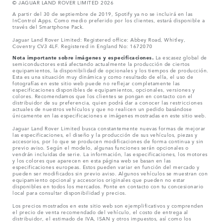
© JAGUAR LAND ROVER LIMITED 2026
A partir del 30 de septiembre de 2019, Spotify ya no se incluirá en las
InControl Apps. Como medio preferido por los clientes, estará disponible a
través del Smartphone Pack.
Jaguar Land Rover Limited: Registered office: Abbey Road, Whitley,
Coventry CV3 4LF. Registered in England No: 1672070
Nota importante sobre imágenes y especificaciones.
La escasez global de
semiconductores está afectando actualmente la producción de ciertos
equipamientos, la disponibilidad de opcionales y los tiempos de producción.
Esta es una situación muy dinámica y como resultado de ella, el uso de
fotografías en este sitio web puede no reflejar completamente las
especificaciones disponibles de equipamientos, opcionales, versiones y
colores. Recomendamos que los clientes se pongan en contacto con el
distribuidor de su preferencia, quien podrá dar a conocer las restricciones
actuales de nuestros vehículos y que no realicen un pedido basándose
únicamente en las especificaciones e imágenes mostradas en este sitio web.
Jaguar Land Rover Limited busca constantemente nuevas formas de mejorar
las especificaciones, el diseño y la producción de sus vehículos, piezas y
accesorios, por lo que se producen modificaciones de forma continua y sin
previo aviso. Según el modelo, algunas funciones serán opcionales o
vendrán incluidas de serie. La información, las especificaciones, los motores
y los colores que aparecen en esta página web se basan en las
especificaciones europeas. Estos pueden variar en función del mercado y
pueden ser modificados sin previo aviso. Algunos vehículos se muestran con
equipamiento opcional y accesorios originales que pueden no estar
disponibles en todos los mercados. Ponte en contacto con tu concesionario
local para consultar disponibilidad y precios.
Los precios mostrados en este sitio web son ejemplificativos y comprenden
el precio de venta recomendado del vehículo, el costo de entrega al
distribuidor, el estimado de IVA, ISAN y otros impuestos, así como los